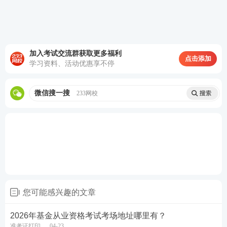
请检查并且确认准考证上的个人信息是否有误(包括姓
名、身份证号码等)，确认无误后，打印准考证。 打
加入考试交流群获取更多福利
点击添加
印时点击“单条打印”或者选择所有考试科目点击“全部
学习资料、活动优惠享不停
打印”即可。截图打印也是可以的，注意把准考证页面
截图完整，整张内容打印出来。
微信搜一搜
233网校
西安2026年4月基金考试要带什么？
2026年4月基金从业资格考试前一天，提前准备好考
试要携带的证件和工具，以免匆忙中遗漏。以下整理
了基金从业考试可以带和不能带的物品清单，一起来
看看吧！
您可能感兴趣的文章
（1）基金考试
必须带
2026年基金从业资格考试考场地址哪里有？
准考证打印
04-23