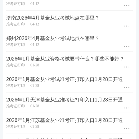
考试日前2天拨打考试服务电话说明情况，并获确认方
准考证打印
04-12
可参加考试；身份证过期或遗失者，可持社会保障卡
济南2026年4月基金从业考试地点在哪里？
或公安机关出具的临时身份证或临时身份证明原件(须
准考证打印
04-12
有本人照片，并加盖公安机关印章)参加考试，使用驾
郑州2026年4月基金从业考试地点在哪里？
驶证、户口本、学生证等其他证件一律不得入场。
准考证打印
04-12
2026年1月基金从业资格考试要带什么？哪些不能带？
准考证打印
01-28
热点推荐>>
【
基金备考资料下载
】【
新手指南
】【
新
人礼包
】【
知识库
】
2026年1月基金从业考试准考证打印入口1月28日开通
准考证打印
01-28
考点集训>>
【
60s高频考点速记
】【
高频知识点打
2026年1月天津基金从业准考证打印入口1月28日开通
卡
】【
答题闯关赢奖品
】
准考证打印
01-28
疯狂刷题>>
【
233网校APP下载
】【
历年真题在线
2026年1月江苏基金从业准考证打印入口1月28日开通
刷
】【
模拟摸考测试
】
准考证打印
01-28
答疑互助：
添加233网校基金学霸君微信个人号【
ks2