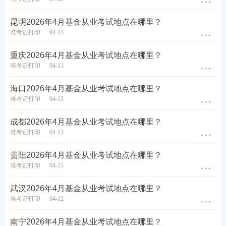
纸质
准考证
、
身份证
等有效证件
昆明2026年4月基金从业考试地点在哪里？
如果身份证过期，请提前补办。
准考证打印
04-13
如果身份证丢失，本地考生可去派出所开具临时身份
重庆2026年4月基金从业考试地点在哪里？
证，异地考生可去所在地的火车站或机场开具临时身
准考证打印
04-13
份证。
海口2026年4月基金从业考试地点在哪里？
（2）基金考试可以带
准考证打印
04-13
演算笔、口罩等。
成都2026年4月基金从业考试地点在哪里？
准考证打印
04-13
（3）基金考试禁止带
贵阳2026年4月基金从业考试地点在哪里？
手机等电子通讯设备、计算器、其他与考试无关的物
准考证打印
04-13
品。按监考人员要求存放在指定地点，考试期间未经
武汉2026年4月基金从业考试地点在哪里？
监考老师允许，考生不得取用已经存放的个人物品。
准考证打印
04-12
特别提醒：
准考证信息与身份证件信息如不一致须于
南宁2026年4月基金从业考试地点在哪里？