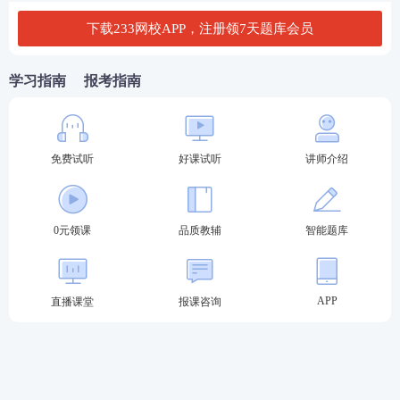
下载233网校APP，注册领7天题库会员
学习指南
报考指南
免费试听
好课试听
讲师介绍
第二步：
根据提示，输入用户名、密码、验证码，进
入网上报名系统之后，选择“准考证打印”。确认信息
0元领课
品质教辅
智能题库
无误后进行打印即可。
APP
直播课堂
报课咨询