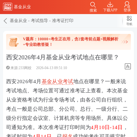
基金从业
下载APP
登录
搜索
基金从业
-
考试指导
-
准考证打印
导航
V题库：10000+考生正在用，含2套考前点题+视频解析
+专业助教答疑！
西安2026年4月基金从业考试地点在哪里？
来源:233网校
2026-04-13 09:51:10
西安2026年4月
基金从业
考试
地点在哪里？一般来说
考试地点、考场位置可通过准考证上查看。本次基金
从业资格考试为行业专场考试，由各公司自行组织，
考点一般是公司总部、分公司、总行、一级分行、二
级分行指定会议室、计算机房等专用场所。具体以公
司通知为准。本次准考证打印时间为
4月10日-14日
，
考试时间为
4月14日
，已
报名
成功的考生可于规定时