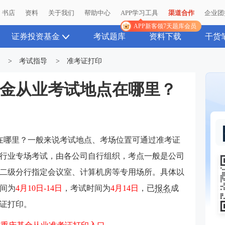
书店
资料
关于我们
帮助中心
APP学习工具
渠道合作
企业团
APP新客领7天题库会员
证券投资基金
考试题库
资料下载
干货
>
考试指导
>
准考证打印
月基金从业考试地点在哪里？
在哪里？一般来说考试地点、考场位置可通过准考证
行业专场考试，由各公司自行组织，考点一般是公司
二级分行指定会议室、计算机房等专用场所。具体以
间为
4月10日-14日
，考试时间为
4月14日
，已
报名
成
证打印。