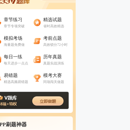
进入做题
进入做题
章节练习
精选试题
章节专项突破
省时高效精选
进入做题
进入做题
模拟考场
考前点题
海量题免费做
高效锁分72小时
进入做题
进入做题
每日一练
历年真题
每天进步一点点
真题实战演练
进入做题
进入做题
易错题
模考大赛
精选高频易错题
同场闯关做题
APP刷题神器