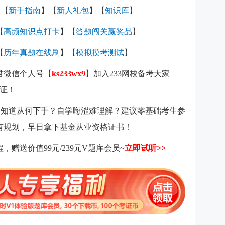
】【
新手指南
】【
新人礼包
】【
知识库
】
【
高频知识点打卡
】【
答题闯关赢奖品
】
【
历年真题在线刷
】【
模拟摸考测试
】
霸君微信个人号【
ks233wx9
】加入233网校备考大家
证！
考不知道从何下手？自学晦涩难理解？建议零基础考生参
更有规划，早日拿下基金从业资格证书！
，赠送价值99元/239元V题库会员~
立即试听>>