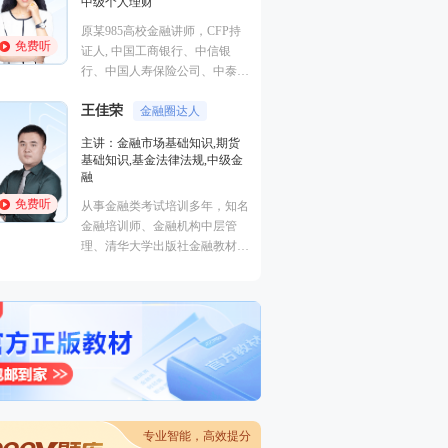
中级个人理财
识,中级银行管理,
上岗实训
原某985高校金融讲师，CFP持
免费听
免费听
233网校签约网课
证人, 中国工商银行、中信银
事AFP/CFP、银
行、中国人寿保险公司、中泰证
业、中级经济师、
券、中国邮政集团等多家机构特
等课程的研究和授
王佳荣
聘内训讲师。
金融圈达人
赵聪
行及华夏银行、天
AFP持证
主讲：金融市场基础知识,期货
银行等机进行金融
基础知识,基金法律法规,中级金
主讲：证券投资基
融
中级个人理财
免费听
从事金融类考试培训多年，知名
原某985高校金融
免费听
金融培训师、金融机构中层管
证人, 中国工商银行、中信银
理、清华大学出版社金融教材副
行、中国人寿保险
主编、上海人才培训市场促进中
券、中国邮政集团
心特聘讲师。人称金融类培训界
聘内训讲师。
的“一哥”。
专业智能，高效提分