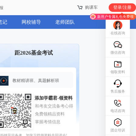
购课车
登录/注册
报
新用户专属礼包免费领
笔记
网校辅导
老师团队
在线咨询
距2026基金考试
微信咨询
领取资料
教材精讲班、真题解析班
售后服务
电话咨询
团企培训
拒绝盲目备考，加学习群领资料共同进步!