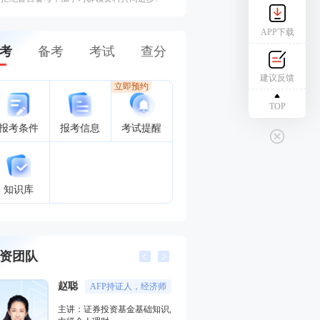
APP下载
考
备考
考试
查分
建议反馈
立即预约
TOP
报考条件
报考信息
考试提醒
知识库
资团队
赵聪
李楠
AFP持证人，经济师
多家银行
主讲：证券投资基金基础知识,
主讲：私募股权投