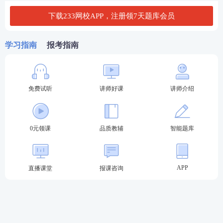
从事建设工程项目施工管理工作满1年。
下载233网校APP，注册领7天题库会员
(二)级别为免二科的报考条件
学习指南
报考指南
凡符合上述报考条件，于2003年12月31日前，取得建
设部颁发的《建筑业企业一级项目经理资质证书》，
并具备下列条件之一者，可免试《建设工程经济》和
免费试听
讲师好课
讲师介绍
《建设工程项目管理》2个科目，只参加《建设工程法
规及相关知识》和《专业工程管理与实务》2个科目的
考试：
0元领课
品质教辅
智能题库
1.受聘担任工程或工程经济类高级专业技术职务。
2.具有工程类或工程经济类大学专科以上学历并从事
APP
直播课堂
报课咨询
建设项目施工管理工作满20年。
(三)增报专业