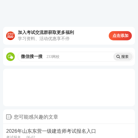
报考人员须已取得一级建造师职业资格证书后方可报
考。
(四)报考条件相关要求
加入考试交流群获取更多福利
点击添加
住房城乡建设部有关部门根据教育部《普通高等学校
学习资料、活动优惠享不停
本科专业目录》(1998年版、2012年版、2020年版)及
原专业对照表编制了新版专业对照表，详情请见网
微信搜一搜
233网校
址：http://link.233.com/28357/testCondition/1070.htm
l。自2022年起，报考一级建造师职业资格考试的人
员，参照新版专业对照表内容选择允许报名专业。
以下为中国人事考试网提供的
一级建造师考试专业对
照表下载版
，报考一级建造师考试的人员可以自行查
询所学专业是否在范围内。
您可能感兴趣的文章
一级建造师执业资格考试专业对照表【适用大专】.pd
2026年山东东营一级建造师考试报名入口
f
考试报名
06-02