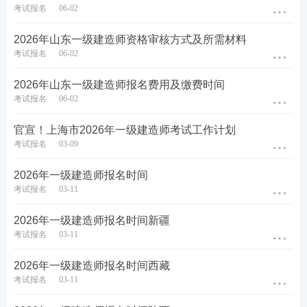
考试报名
06-02
首次登录全国专业技术人员资格考试报名服务平台的
应试人员，应在报名前完成用户注册，并上传近期彩
2026年山东一级建造师资格审核方式及所需材料
考试报名
06-02
色标准1寸半身免冠、照片底色背景为白色的正面证件
照(上传照片前应使用照片审核处理工具进行处理，通
2026年山东一级建造师报名费用及缴费时间
过后方可上传)，报名照片将用于准考证、考场座次
考试报名
06-02
表、资格证书等。以往已在报名服务平台注册过的应
官宣！上海市2026年一级建造师考试工作计划
试人员不得更换照片。已注册的应试人员不需重新注
考试报名
03-09
册，但须完善相关信息。
2026年一级建造师报名时间
专业技术人员资格考试统一大纲、统一命题、统一组
考试报名
03-11
织，符合条件的专业技术人员应按规定通过中国人事
2026年一级建造师报名时间新疆
考试网报名，切勿轻信虚假宣传。应试人员报名时，
考试报名
03-11
须如实填报信息，诚信参考，本人签署(提交)《专业
2026年一级建造师报名时间西藏
技术人员资格考试报名证明事项告知承诺制告知承诺
考试报名
03-11
书》电子文本(可下载保存)，切勿委托他人或机构填