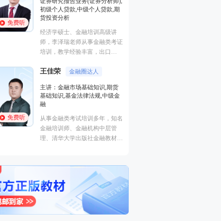
证券研究报告业务(证券分析师),
基础知识,基金法律
初级个人贷款,中级个人贷款,期
融
货投资分析
免费听
免费听
从事金融类考试培
经济学硕士、金融培训高级讲
金融培训师、金融
师，李泽瑞老师从事金融类考证
理、清华大学出版
培训，教学经验丰富，出口
主编、上海人才培
成“段子”，是一个让学员欲罢不
孙婧
心特聘讲师。人称
外汇分析
王佳荣
能的很有个人风格的老师，江湖
金融圈达人
的“一哥”。
主讲：期货法律法
学员称被讲课耽误的“德云社”编
主讲：金融市场基础知识,期货
业务(保荐代表人)
外弟子。
基础知识,基金法律法规,中级金
法律法规,中级法
融
能力,初级法律法
免费听
免费听
从事金融类考试培训多年，知名
曾就职于多家大型
金融培训师、金融机构中层管
司，具有丰富的金
理、清华大学出版社金融教材副
验，外汇分析师，
主编、上海人才培训市场促进中
易大赛评委，同时
心特聘讲师。人称金融类培训界
个从业资格。
的“一哥”。