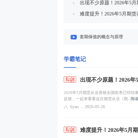
出现不少原题！2026年
难度提升！2026年5月期
点
套期保值的概念与原理
期货投机交易
学霸笔记
利率期货及其价格影响因素（
出现不少原题！2026
外汇与汇率
2026年5月期货从业资格全国统考已经
股票与股票价格指数
反馈，一起来看看这次期货从业《期...
阅读
liyan
2026-05-26
期权及期权交易
项目导学
难度提升！2026年5