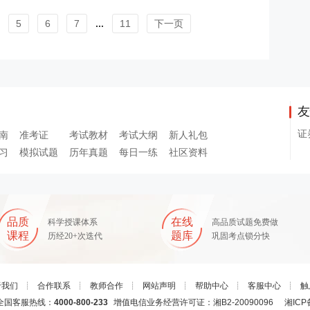
5
6
7
...
11
下一页
友
证
南
准考证
考试教材
考试大纲
新人礼包
习
模拟试题
历年真题
每日一练
社区资料
品质
在线
科学授课体系
高品质试题免费做
课程
题库
历经20+次迭代
巩固考点锁分快
于我们
┊
合作联系
┊
教师合作
┊
网站声明
┊
帮助中心
┊
客服中心
┊
触
国客服热线：
4000-800-233
增值电信业务经营许可证：湘B2-20090096
湘ICP