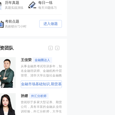
历年真题
每日一练
真题实战演练
每天10题练习
考前点题
进入做题
高效锁分72小时
资团队
王佳荣
李泽瑞
金融圈达人
金融
从事金融类考试培训多年，知
经济学硕士、金
名金融培训师、金融机构中层
师，李泽瑞老师
管理、清华大学出版社金融教
证培训，教学经
材副主编、上海人才培训市场
成“段子”，是
金融市场基础知识,期货基
证券投资顾问
促进中心特聘讲师。人称金融
不能的很有个人
类培训界的“一哥”。
江湖学员称被讲
础知识,基金法律法规,中
券研究报告业
云社”编外弟子
孙婧
王佳荣
外汇分析师
金融
级金融
析师),初级个
曾就职于多家大型证券、期货
从事金融类考试
个人贷款,期
公司，具有丰富的金融从业培
名金融培训师、
训经验，外汇分析师，大学生
管理、清华大学