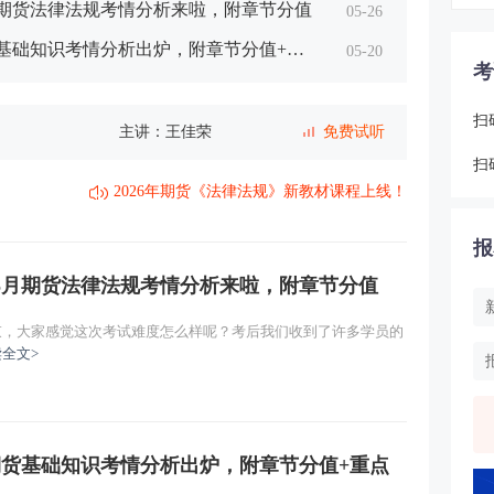
5月期货法律法规考情分析来啦，附章节分值
05-26
货基础知识考情分析出炉，附章节分值+重
05-20
考
扫
主讲：王佳荣
免费试听
扫
主讲：王佳荣
免费试听
2026年期货《法律法规》新教材课程上线！
一）
主讲：王佳荣
免费试听
报
年5月期货法律法规考情分析来啦，附章节分值
主讲：王佳荣
免费试听
结束，大家感觉这次考试难度怎么样呢？考后我们收到了许多学员的
主讲：王佳荣
免费试听
全文>
主讲：王佳荣
免费试听
月期货基础知识考情分析出炉，附章节分值+重点
主讲：王佳荣
免费试听