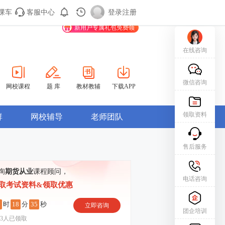
课车
客服中心
购课车
登录/注册
登录
|
注册
新用户专属礼包免费领
在线咨询
微信咨询
网校课程
题 库
教材教辅
下载APP
领取资料
群
网校辅导
老师团队
售后服务
询
期货从业
课程顾问，
电话咨询
取考试资料&领取优惠
8
18
34
时
分
秒
立即咨询
团企培训
3
人已领取