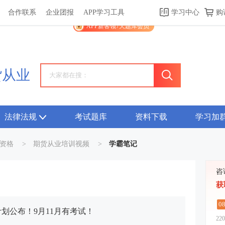
合作联系
企业团报
APP学习工具
学习中心
购
关于我们
帮助中心
APP学习工具
渠道合作
企业团报
APP新客领7天题库会员
货从业
法律法规
考试题库
资料下载
学习加
资格
>
期货从业培训视频
>
学霸笔记
咨
获
0
计划公布！9月11月有考试！
220