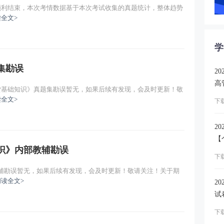
已顺利结束，本次考情数据基于本次考试收集的真题统计，整体趋势
主讲：王佳荣
免费试听
全文>
主讲：王佳荣
免费试听
学
主讲：王佳荣
免费试听
集勘误
2
高
期货基础知识》真题集勘误暂无，如果后续有发现，会及时更新！敬
内
全文>
下
2
【
知识》内部教辅勘误
下载
教辅勘误暂无，如果后续有发现，会及时更新！敬请关注！关于期
阅读全文>
2
试
下