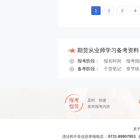
1
2
3
4
期货从业师学习备考资料
1
报考阶段：
报名时间
报考指
2
备考阶段：
干货笔记
章节练
报名指导
报考
及时、快捷
指导
发布报考内容
关
违法和不良信息举报电话:：
0731-89907953
全