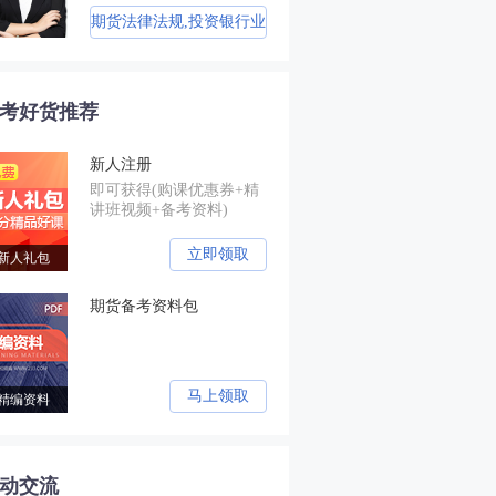
金融交易大赛评委，同时拥有
材副主编、上海
期货法律法规,投资银行业
金融市场基础
金融类多个从业资格。
促进中心特聘讲
类培训界的“一哥
务(保荐代表人),证券市场
础知识,基金
基本法律法规,中级法律法
级金
考好货推荐
规与综合能力,初级法律法
规与综合能力
新人注册
即可获得(购课优惠券+精
讲班视频+备考资料)
立即领取
新人礼包
期货备考资料包
马上领取
精编资料
动交流