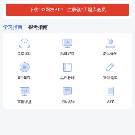
下载233网校APP，注册领7天题库会员
学习指南
报考指南
免费试听
精讲好课
老师介绍
热点推荐：
2025年期货从业考试在线题库练习
0元领课
品质教辅
智能题库
2025年期货从业考试干货笔记免费获取
APP
直播课堂
报课咨询
备考刷题
：
233网校APP
可免费刷期货章节习题、历年
真题、模拟试题、每日一练、模考大赛、答题闯关，
通过刷题，加深巩固，掌握要点，查漏补缺，稳步提
升！【
进入下载APP刷题
】