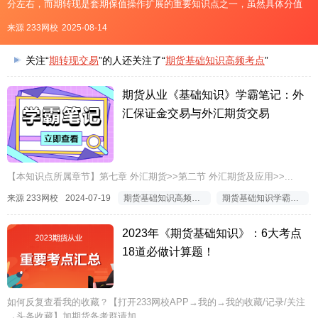
分左右，而期转现是套期保值操作扩展的重要知识点之一，虽然具体分值
不固定，但通常会有一定比例的题目涉及，计算题基本年年都考，并且以
来源 233网校
2025-08-14
多种题型出现，如单选题、多选题、综合案例的形式。一、考情分
关注“
期转现交易
”的人还关注了“
期货基础知识高频考点
”
期货从业《基础知识》学霸笔记：外
汇保证金交易与外汇期货交易
【本知识点所属章节】第七章 外汇期货>>第二节 外汇期货及应用>>...
来源 233网校
2024-07-19
期货基础知识高频考点
期货基础知识学霸笔记
2023年《期货基础知识》：6大考点
18道必做计算题！
如何反复查看我的收藏？【打开233网校APP→我的→我的收藏/记录/关注
→头条收藏】加期货备考群请加...