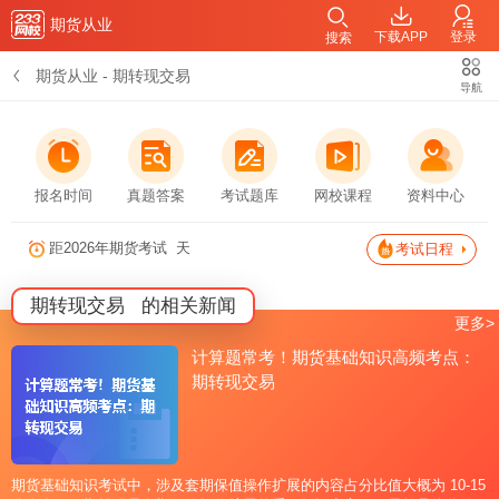
期货从业
下载APP
登录
搜索
期货从业
-
期转现交易
导航
报名时间
真题答案
考试题库
网校课程
资料中心
距2026年期货考试
天
考试日程
期转现交易
的相关新闻
更多>
计算题常考！期货基础知识高频考点：
期转现交易
期货基础知识考试中，涉及套期保值操作扩展的内容占分比值大概为 10-15