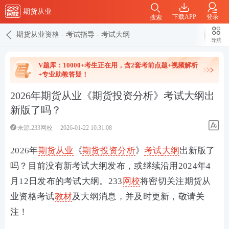
期货从业
下载APP
登录
搜索
期货从业资格
-
考试指导
-
考试大纲
导航
V题库：10000+考生正在用，含2套考前点题+视频解析
+专业助教答疑！
2026年期货从业《期货投资分析》考试大纲出
新版了吗？
来源:233网校
2026-01-22 10:31:08
2026年
期货从业
《
期货投资分析
》
考试
大纲
出新版了
吗？目前没有新考试大纲发布，或继续沿用2024年4
月12日发布的考试大纲。233
网校
将密切关注期货从
业资格考试
教材
及大纲消息，并及时更新，敬请关
注！