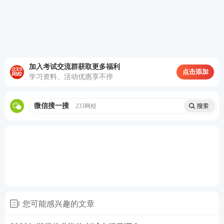
点击购买>>期货官方教材
②题库APP/网站：
如233网校大量练习可熟悉题型和
考点。
备考期货从业考试，
真题
是很宝贵的备考资料，可以
加入考试交流群获取更多福利
点击添加
通过真题发现近年考试趋势，有助于我们熟悉考试节
学习资料、活动优惠享不停
奏，合理分配答题时间，积累应试经验，提高解题速
度和准确率，233网校期货考试题库汇编了近5年考试
微信搜一搜
233网校
真题，可在线免费刷题。
历年期货基础知识真题>>
历年期货法律法规真题>>
历年期货投资分析真题>>
③三色笔记/思维导图：
帮助梳理法规条文和计算公
您可能感兴趣的文章
式，提高记忆效率。