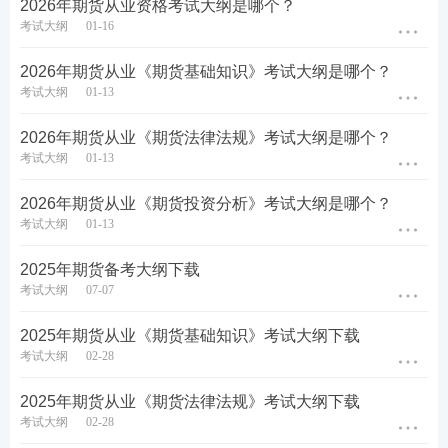
2026年期货从业资格考试大纲是哪个？
点击下载>>期货从业三色笔记
考试大纲
01-16
3、针对性突破
2026年期货从业《期货基础知识》考试大纲是哪个？
考试大纲
01-13
计算题
：掌握核心公式（如保证金计算、期权损
益），通过例题反复练习。
2026年期货从业《期货法律法规》考试大纲是哪个？
考试大纲
01-13
法律法规：对比记忆易混淆条款（如不同违规行为的
处罚标准）。
2026年期货从业《期货投资分析》考试大纲是哪个？
考试大纲
01-13
综合题：多做案例分析，培养题干关键词抓取能力。
2025年期货备考大纲下载
点击下载>>期货从业计算公式汇总
考试大纲
07-07
4、模拟考试环境
2025年期货从业《期货基础知识》考试大纲下载
考试大纲
02-28
使用机考模拟系统，适应考试节奏（每科100题，考
试时间100分钟）。
2025年期货从业《期货法律法规》考试大纲下载
考试大纲
02-28
点击进入>>期货从业机考题库