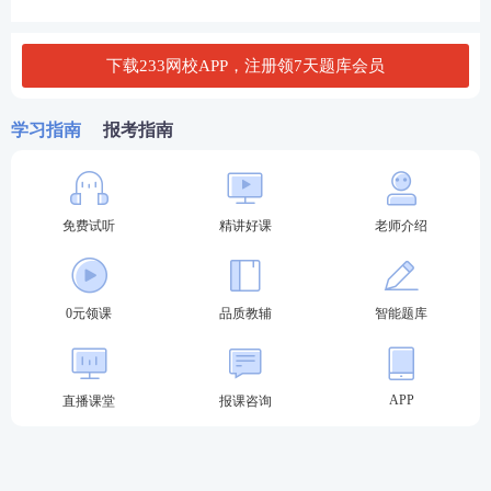
下载233网校APP，注册领7天题库会员
期货从业高效备考建议
学习指南
报考指南
分阶段学习：
1、合理规划时间
第一阶段（2-3周）：通读教材，理解基础概念；
免费试听
精讲好课
老师介绍
第二阶段（1-2周）：刷题巩固，整理错题；
第三阶段（1周）：模拟考试，强化记忆。
0元领课
品质教辅
智能题库
建议1-2个月备考，每天1-2小时
。
2、善用
资料
APP
直播课堂
报课咨询
①官方教材：
中国期货业协会出版的教材最权威，需
精读。