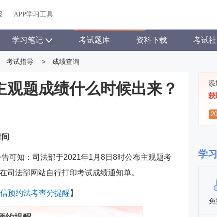
关于我们
帮助中心
APP学习工具
渠道合作
企业团报
报
APP学习工具
APP新客领7天题库会员
学习笔记
考试题库
资料下载
考试社
考试指导
>
成绩查询
添
考主观题成绩什么时候出来？
获
2
时间
学
公告可知：司法部于2021年1月8日8时公布主观题考
在司法部网站自行打印考试成绩通知单。
信预约法考查分提醒
】
免