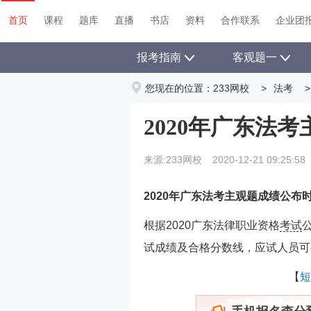
首页
课程
题库
直播
书店
资料
首页
课程
题库
直播
书店
资料
合作联系
企业团
报考指南
客观题一
您现在的位置：
233网校
>
法考
>
2020年广东法
来源:233网校
2020-12-21 09:25:58
2020年广东法考主观题成绩公布
根据2020广东法律职业资格
考试
试成绩及合格分数线，应试人员可
【
短