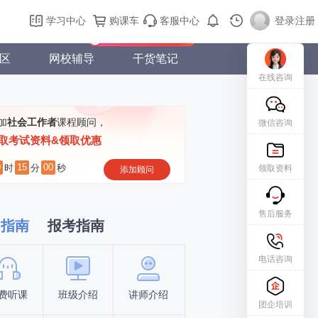
购课车
登录/注册
学习中心
购课车
客服中心
登录
|
注册
新用户专属礼包免费领
区
网校辅导
干货笔记
在线咨询
加
社会工作者
课程顾问，
微信咨询
取考试资料&领取优惠
0
14
59
时
分
秒
领取资料
添加顾问
售后服务
习指南
报考指南
电话咨询
费听课
班级介绍
讲师介绍
新手指南
报名时间
团企培训