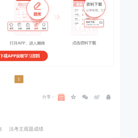
1
分享：
询
法考主观题成绩