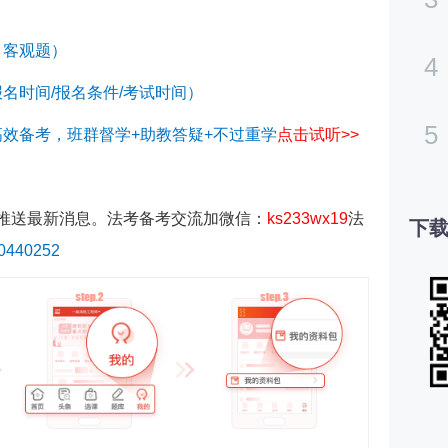
、客观题）
4
报名时间/报名条件/考试时间）
5
高效备考，班群督学+助教答疑+不过重学
点击试听
>>
推送最新消息。法考备考交流
加微信：
ks233wx19
法
下载
440252