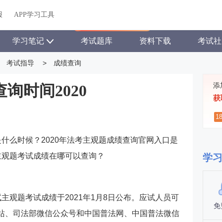
关于我们
帮助中心
APP学习工具
渠道合作
企业团报
报
APP学习工具
APP新客领7天题库会员
学习笔记
考试题库
资料下载
考试社
考试指导
>
成绩查询
添
询时间2020
获
1
是什么时候？2020年法考主观题成绩查询官网入口是
试主观题考试成绩在哪可以查询？
学
试主观题考试成绩于2021年1月8日公布。应试人员可
免
网站、司法部微信公众号和中国普法网、中国普法微信