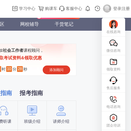
购课车
登录/注册
学习中心
购课车
客服中心
登录
|
注册
新用户专属礼包免费领
区
网校辅导
干货笔记
在线咨询
加
社会工作者
课程顾问，
微信咨询
取考试资料&领取优惠
8
10
27
时
分
秒
领取资料
添加顾问
售后服务
习指南
报考指南
电话咨询
费听课
班级介绍
讲师介绍
新手指南
报名时间
团企培训