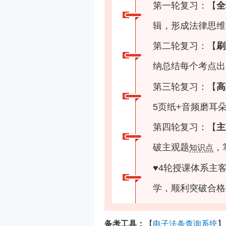
第一轮复习：【
全
辑，形成法律思维
第二轮复习：【
刷
纳总结每个考点出
第三轮复习：【
高
5页纸+音频磨耳
第四轮复习：【
主
破主观题
，
知识点
♥
4轮授课体系主
学，顺利突破合格
备考工具：
【
电子法条查询系统
】