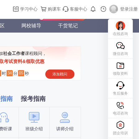
购课车
登录/注册
学习中心
购课车
客服中心
登录
|
注册
新用户专属礼包免费领
区
网校辅导
干货笔记
在线咨询
加
社会工作者
课程顾问，
微信咨询
取考试资料&领取优惠
2
34
04
时
分
秒
领取资料
添加顾问
售后服务
习指南
报考指南
电话咨询
费听课
班级介绍
讲师介绍
新手指南
报名时间
团企培训