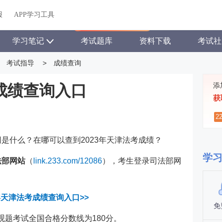
关于我们
帮助中心
APP学习工具
渠道合作
企业团报
报
APP学习工具
APP新客领7天题库会员
学习笔记
考试题库
资料下载
考试社
考试指导
>
成绩查询
添
考成绩查询入口
获
2
网是什么？在哪可以查到2023年天津法考成绩？
学
法部网站
（
link.233.com/12086
），考生登录司法部网
3年天津法考成绩查询入口>>
免
观题
考试
全国合格分数线为180分。