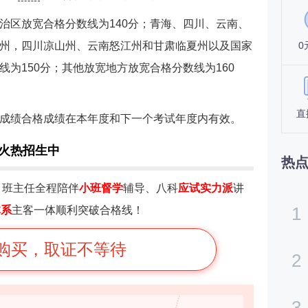
治区放宽合格分数线为140分；青海、四川、云南、
州，四川凉山州、云南怒江州和甘肃临夏州以及国家
0
为150分；其他放宽地方放宽合格分数线为160
直
成绩合格成绩在本年度和下一个考试年度内有效。
班火热招生中
热
：
班主任全程陪伴
小班督学
辅导、八科
应试实力派
讲
1
体系
主客一体顺利突破合格线！
购买，取证不等待
2
3