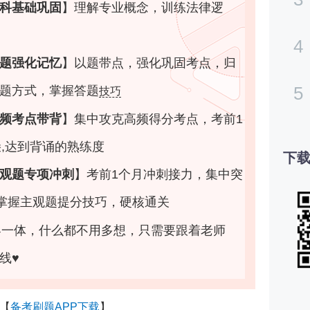
科基础巩固
】
理解专业概念，训练法律逻
4
题强化记忆
】
以题带点，强化巩固考点，归
5
题方式，掌握答题
技巧
频考点带背
】
集中攻克高频得分考点，考前1
朵,达到背诵的熟练度
下载
观题专项冲刺
】
考前1个月冲刺接力，集中突
掌握主观题提分技巧，硬核通关
客一体，什么都不用多想，只需要跟着老师
线♥
【
备考刷题APP下载
】