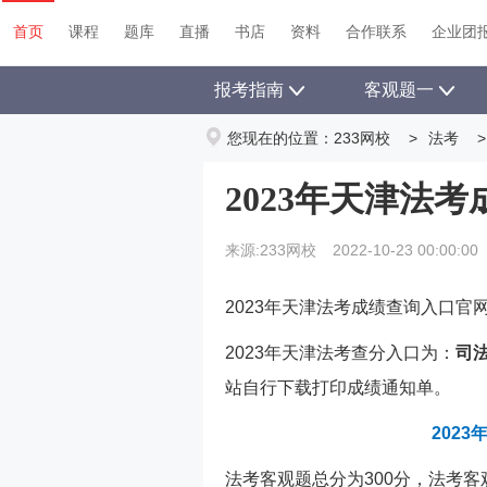
首页
课程
题库
直播
书店
资料
首页
课程
题库
直播
书店
资料
合作联系
企业团
报考指南
客观题一
您现在的位置：
233网校
>
法考
>
2023年天津法
来源:233网校
2022-10-23 00:00:00
2023年天津法考成绩查询入口官
2023年天津法考查分入口为：
司
站自行下载打印成绩通知单。
202
法考客观题总分为300分，法考客