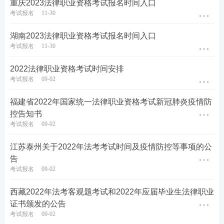
重庆2023法律职业资格考试报名时间入口
第一轮复习：【
全科基础巩固
】
理解专业概
考试报名
11-30
念，训练法律逻辑，形成法律思维
湖南2023法律职业资格考试报名时间入口
第二轮复习：【
刷题强化记忆
】
以题带点，
考试报名
11-30
强化巩固考点，归纳总结每个考点出题方
2022法律职业资格考试时间安排
式，掌握答题技巧
考试报名
09-02
第三轮复习：【
高频考点带背
】
集中攻克高
频得分考点，考前15页纸+音频磨耳朵,达到
福建省2022年国家统一法律职业资格考试新冠肺炎疫情防
控告知书
背诵的熟练度
考试报名
09-02
第四轮复习：【
主观题专项冲刺
】
考前1个
月冲刺接力，集中突破主观题
知识点
，掌握
江苏泰州关于2022年法考考试时间及疫情防控等事项的公
告
主观题提分技巧，硬核通关
考试报名
09-02
♥
4轮授课体系主客一体，什么都不用多想，
只需要跟着老师学，顺利突破合格线♥
西藏2022年法考客观题考试和2022年应届毕业生法律职业
证书颁发的公告
考试报名
09-02