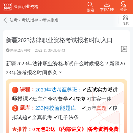
法律职业资格
下载APP
登录
搜索
法考
-
考试指导
-
考试报名
导航
新疆2023法律职业资格考试报名时间入口
来源:233网校
2022-11-30 09:48:43
新疆2023年法律职业资格考试什么时候报名？新疆20
23年法考报名时间多久？
1
课程：
✔
讲
2023年法考至尊班：
应试实力派
师授课
✔
✔
班主任
全程督学
4轮复习
主客一体
2
题库：
233网校智能题库：
✔
✔
历年
真题
模
✔
✔
拟试题
全真机考
电子法条
★推荐：
0元包邮送《内部讲义》
|
备考资料免费