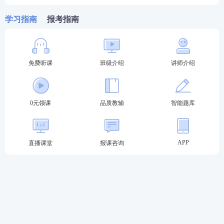
（宽413像素×高626像素）要求的本人近三个月内彩
学习指南
报考指南
色（红、蓝、白底色均可）正面免冠电子证件照片。
此照片将作为本人准考证、考试成绩通知单、法律职
业资格申请表、法律职业资格证书唯一使用照片。
免费听课
班级介绍
讲师介绍
6.司法行政机关要求的其他材料。
报名人员填报虚假信息或以其他方式骗取报名的，司
0元领课
品质教辅
智能题库
法行政机关将按照《国家统一法律职业资格考试违纪
行为处理办法》等规定进行处理。
APP
直播课堂
报课咨询
新疆2023年法考报名照片
（1）本人近三个月内彩色(红、蓝、白底色均可）正
面免冠电子证件照片，照片必须清晰完整。
（2）电子照片标准尺寸为413像素(宽)×626像素