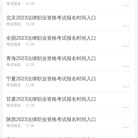
考试报名
11-30
片尺寸约2/3。
北京2023法律职业资格考试报名时间入口
（4）照片人像不得佩戴饰品，不得佩戴可能遮挡眼
考试报名
11-30
部、面部特征的粗框眼镜。
全国2023法律职业资格考试报名时间入口
（5）照片人像应尽量着正装，不得着制式服装(不得
考试报名
11-30
佩戴职业徽章)，服装颜色应与照片底色有所区别。
青海2023法律职业资格考试报名时间入口
考试报名
11-30
★
★2023年法考至尊班
宁夏2023法律职业资格考试报名时间入口
2023法考至尊班新考季火热招生：
班主任全程陪伴
小
考试报名
11-30
班督学
辅导、八科
应试实力派
讲师录播+直播双重锁
甘肃2023法律职业资格考试报名时间入口
分、
4轮复习体系
主客一体顺利突破合格线！
考试报名
11-30
点击购买，取证不等待
陕西2023法律职业资格考试报名时间入口
考试报名
11-30