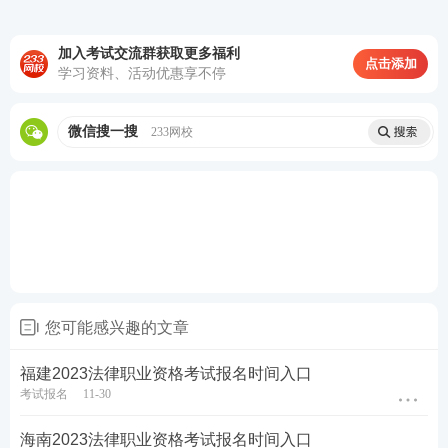
(高)，文件大小为40KB≤文件大小≤100KB,文件类型为
jpg格式。
加入考试交流群获取更多福利
点击添加
学习资料、活动优惠享不停
法考报名照片>>免费处理
微信搜一搜
233网校
您可能感兴趣的文章
福建2023法律职业资格考试报名时间入口
考试报名
11-30
海南2023法律职业资格考试报名时间入口
（3）照片人像须显示双肩、双耳，露双眉，头部占照