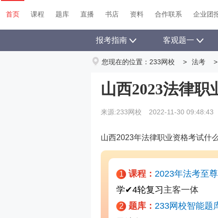
首页
课程
题库
直播
书店
资料
首页
课程
题库
直播
书店
资料
合作联系
企业团
报考指南
客观题一
您现在的位置：
233网校
>
法考
>
山西2023法律
来源:233网校
2022-11-30 09:48:43
山西2023年法律职业资格考试什
课程：
2023年法考至
1
学
✔
4轮复习
主客一体
题库：
233网校智能题
2