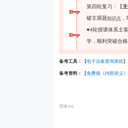
第四轮复习：【
主
破主观题
，
知识点
♥
4轮授课体系主
学，顺利突破合格
备考工具：
【
电子法条查询系统
】
备考资料：
【
免费领《内部讲义》
责编:lxq