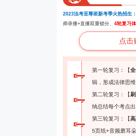
2023法考至尊班新考季火热招生
师录播+直播双重锁分、
4轮复习
点击
第一轮复习：【
全
辑，形成法律思维
第二轮复习：【
刷
纳总结每个考点出
第三轮复习：【
高
5页纸+音频磨耳