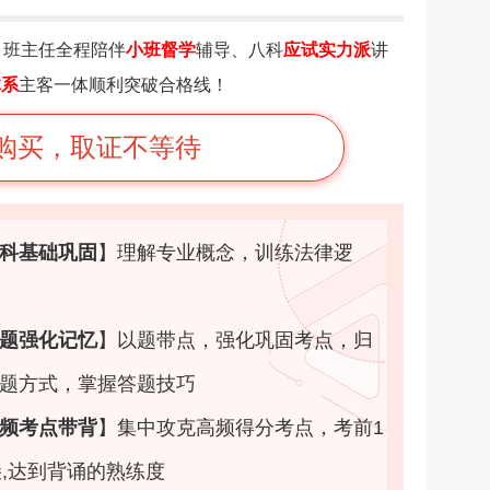
：
班主任全程陪伴
小班督学
辅导、八科
应试实力派
讲
体系
主客一体顺利突破合格线！
购买，取证不等待
科基础巩固
】
理解专业概念，训练法律逻
题强化记忆
】
以题带点，强化巩固考点，归
题方式，掌握答题技巧
频考点带背
】
集中攻克高频得分考点，考前1
朵,达到背诵的熟练度