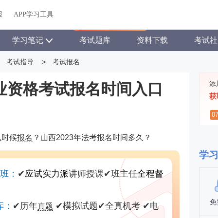
关于我们
帮助中心
APP学习工具
渠道合作
企业团报
报
APP学习工具
APP新客领7天题库会员
学习笔记
考试题库
资料下载
考试社
考试指导
>
考试报名
添
职业资格考试报名时间入口
获
0
么时候
报名
？山西2023年法考报名时间多久？
学
尊班：
✔
应试实力派
讲师授课
✔
班主任
全程督
免
库：
✔
历年
✔
模拟试题
✔
全真机考
✔
电
真题