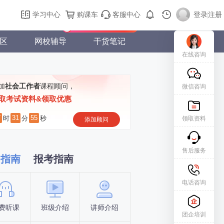
购课车
登录/注册
学习中心
购课车
客服中心
登录
|
注册
新用户专属礼包免费领
区
网校辅导
干货笔记
在线咨询
加
社会工作者
课程顾问，
微信咨询
取考试资料&领取优惠
7
31
54
时
分
秒
领取资料
添加顾问
售后服务
习指南
报考指南
电话咨询
费听课
班级介绍
讲师介绍
新手指南
报名时间
团企培训