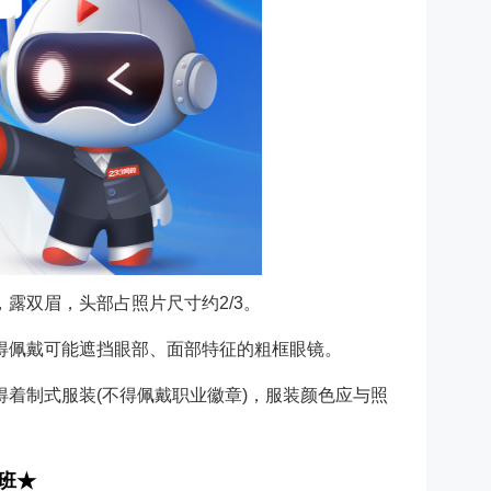
露双眉，头部占照片尺寸约2/3。
得佩戴可能遮挡眼部、面部特征的粗框眼镜。
得着制式服装(不得佩戴职业徽章)，服装颜色应与照
班
★