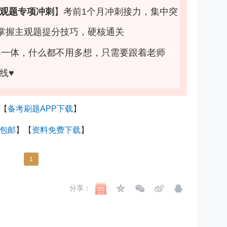
观题专项冲刺
】
考前1个月冲刺接力，集中突
掌握主观题提分技巧，硬核通关
客一体，什么都不用多想，只需要跟着老师
线♥
【
备考刷题APP下载
】
包邮
】【
资料免费下载
】
1
分享：