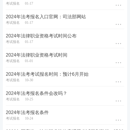
考试报名
01-17
♥
4轮授课体系主客一体，什么都不用多想，
跟着老师学，早日通过考试♥
2024年法考报名入口官网：司法部网站
考试报名
01-17
备考工具：
【
电子法条查询系统
】【
备考刷题APP下
2024年法律职业资格考试时间公布
载
】
考试报名
01-17
备考资料：
【
免费领《内部讲义》包邮
】【
资料免费
2024年法律职业资格考试时间
考试报名
01-01
下载
】
2024年法考考试报名时间：预计6月开始
考试报名
10-30
2024年法考报名条件会改吗？
考试报名
10-25
2024年法考报名条件
考试报名
10-24