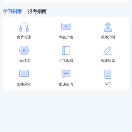
学习指南
报考指南
免费听课
班级介绍
讲师介绍
《国家统一法律职业资格考试实施办法》实施前已取
得学籍（考籍）或者已取得相应学历的高等学校法学
0元领课
品质教辅
智能题库
类专业本科及以上学历毕业生，或者高等学校非法学
类专业本科及以上学历毕业生并具有法律
专业知识
的，可以报名参加国家统一法律职业资格考试。
APP
直播课堂
报课咨询
2023年法考至尊班
2023法考至尊班新考季火热招生：
班主任全程陪伴
小
班督学
辅导、八科
应试实力派
讲师录播+直播双重锁
分、
4轮复习体系
主客一体顺利突破合格线！