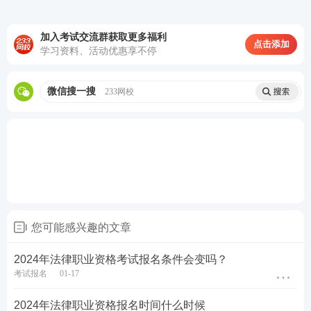
点击购买，取证不等待
加入考试交流群获取更多福利
点击添加
学习资料、活动优惠享不停
微信搜一搜
233网校
第一轮复习：【
全科基础巩固
】
理解专业概
念，训练法律逻辑，形成法律思维
第二轮复习：【
刷题强化记忆
】
以题带点，
强化巩固考点，归纳总结每个考点出题方
式，掌握答题技巧
第三轮复习：【
高频考点带背
】
集中攻克高
频得分考点，考前15页纸+音频磨耳朵,达到
您可能感兴趣的文章
背诵的熟练度
第四轮复习：【
主观题专项冲刺
】
考前1个
2024年法律职业资格考试报名条件会变吗？
考试报名
01-17
月冲刺接力，集中突破主观题
知识点
，掌握
主观题锁分技巧，硬核通关
2024年法律职业资格报名时间什么时候