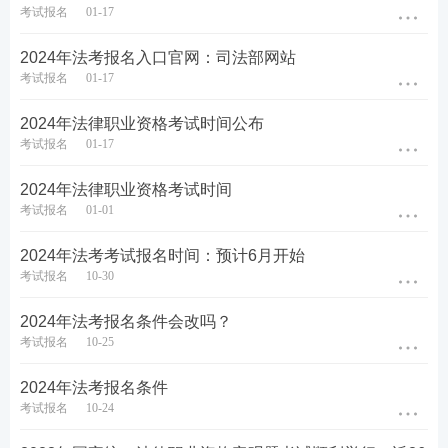
考试报名
01-17
♥
4轮授课体系主客一体，什么都不用多想，
跟着老师学，早日通过考试♥
2024年法考报名入口官网：司法部网站
考试报名
01-17
备考工具：
【
电子法条查询系统
】【
备考刷题APP下
2024年法律职业资格考试时间公布
载
】
考试报名
01-17
备考资料：
【
免费领《内部讲义》包邮
】【
资料免费
2024年法律职业资格考试时间
考试报名
01-01
下载
】
2024年法考考试报名时间：预计6月开始
考试报名
10-30
2024年法考报名条件会改吗？
考试报名
10-25
2024年法考报名条件
考试报名
10-24