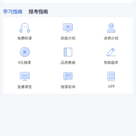
学习指南
报考指南
免费听课
班级介绍
讲师介绍
《国家统一法律职业资格考试实施办法》实施前已取
得学籍（考籍）或者已取得相应学历的高等学校法学
0元领课
品质教辅
智能题库
类专业本科及以上学历毕业生，或者高等学校非法学
类专业本科及以上学历毕业生并具有法律
专业知识
的，可以报名参加国家统一法律职业资格考试。
APP
直播课堂
报课咨询
2023年法考至尊班
2023法考至尊班新考季火热招生：
班主任全程陪伴
小
班督学
辅导、八科
应试实力派
讲师录播+直播双重锁
分、
4轮复习体系
主客一体顺利突破合格线！