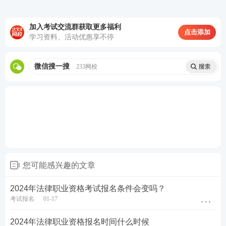
点击购买，取证不等待
加入考试交流群获取更多福利
点击添加
学习资料、活动优惠享不停
微信搜一搜
233网校
第一轮复习：【
全科基础巩固
】
理解专业概
念，训练法律逻辑，形成法律思维
第二轮复习：【
刷题强化记忆
】
以题带点，
强化巩固考点，归纳总结每个考点出题方
式，掌握答题技巧
第三轮复习：【
高频考点带背
】
集中攻克高
频得分考点，考前15页纸+音频磨耳朵,达到
您可能感兴趣的文章
背诵的熟练度
第四轮复习：【
主观题专项冲刺
】
考前1个
2024年法律职业资格考试报名条件会变吗？
考试报名
01-17
月冲刺接力，集中突破主观题
知识点
，掌握
主观题锁分技巧，硬核通关
2024年法律职业资格报名时间什么时候