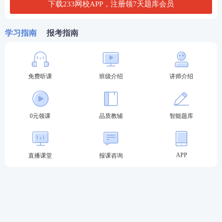
下载233网校APP，注册领7天题库会员
学习指南
第一轮复习：【
报考指南
全科基础巩固
】
理解专业概
念，训练法律逻辑，形成法律思维
第二轮复习：【
刷题强化记忆
】
以题带点，
免费听课
班级介绍
讲师介绍
强化巩固考点，归纳总结每个考点出题方
式，掌握答题
技巧
第三轮复习：【
高频考点带背
】
集中攻克高
0元领课
品质教辅
智能题库
频得分考点，考前15页纸+音频磨耳朵,达到
背诵的熟练度
第四轮复习：【
主观题专项冲刺
】
考前1个
APP
直播课堂
报课咨询
月冲刺接力，集中突破主观题
知识点
，掌握
主观题提分技巧，硬核通关
♥
4轮授课体系主客一体，什么都不用多想，
只需要跟着老师学，顺利突破合格线♥