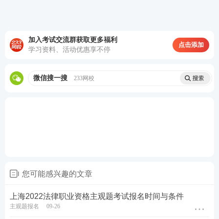
报考关注：
【
法考主观题报名时间
】【
法考报考信息
查询
】
加入考试交流群获取更多福利
点击添加
学习资料、活动优惠享不停
备考资料：
【
免费领《内部讲义》包邮
】【
法考备考
资料免费下载
】
微信搜一搜
233网校
您可能感兴趣的文章
上海2022法律职业资格主观题考试报名时间与条件
主观题报名
09-26