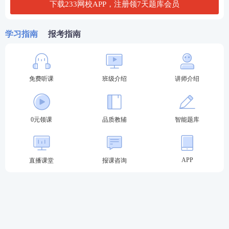
下载233网校APP，注册领7天题库会员
备考
资料
：
【
包邮免费送纸质教辅
】【
2021-2018年
法考真题答案
】
学习指南
报考指南
加学霸君好友进备考群
免费听课
班级介绍
讲师介绍
享专业报考答疑>>
0元领课
品质教辅
智能题库
APP
直播课堂
报课咨询