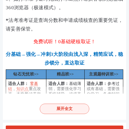
360浏览器（极速模式）。
*
法考准考证是查询分数和申请成绩核查的重要凭证，
请妥善保管。
免费试听！0基础硬核取证！
分基础→强化→冲刺3大阶段由浅入深，精简应试，稳
步锁分，直达取证
钻石无忧班>>
精品班>>
主观题特训班>>
适合人群：
零基
适合人群：
基础薄
适合人群：
参考过
础
，
知识点
重点攻
弱，需要强化学习
或有基础，需要强
克，本套餐涵盖所
系统辅导，追求高
化学习，备考时间
有
课程
，保障完善
性价比
少，专心冲刺主观
题的考生
展开全文
报考关注：
【
法考报名时间
】【
报考条件
】【
报名照
片免费处理
】