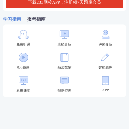
下载233网校APP，注册领7天题库会员
*
法考准考证是查询分数和申请成绩核查的重要凭证，
请妥善保管。
学习指南
报考指南
免费试听！0基础硬核取证！
分基础→强化→冲刺3大阶段由浅入深，精简应试，稳
免费听课
班级介绍
讲师介绍
步锁分，直达取证
钻石无忧班>>
精品班>>
主观题特训班>>
0元领课
品质教辅
智能题库
适合人群：
零基
适合人群：
基础薄
适合人群：
参考过
础
，
知识点
重点攻
弱，需要强化学习
或有基础，需要强
克，本套餐涵盖所
系统辅导，追求高
化学习，备考时间
有课程，保障完善
性价比
少，专心冲刺主观
APP
直播课堂
报课咨询
题的考生
报考关注：
【
法考报名时间
】【
报考条件
】【
报名照
片免费处理
】
备考资料：
【
包邮免费送纸质教辅
】【
2021-2018年