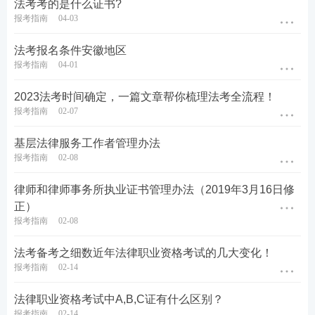
法考考的是什么证书?
4.具有完全民事行为能力；
报考指南
04-03
5.具备全日制普通高等学校法学类本科学历并获得学
法考报名条件安徽地区
士及以上学位，全日制普通高等学校非法学类本科及
报考指南
04-01
以上学历并获得法律硕士、法学硕士及以上学位，全
2023法考时间确定，一篇文章帮你梳理法考全流程！
日制普通高等学校非法学类本科及以上学历并获得相
报考指南
02-07
应学位且
从事法律工作满三年。
基层法律服务工作者管理办法
报考指南
02-08
律师和律师事务所执业证书管理办法（2019年3月16日修
正）
报考指南
02-08
法考备考之细数近年法律职业资格考试的几大变化！
报考指南
02-14
法律职业资格考试中A,B,C证有什么区别？
报考指南
02-14