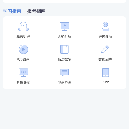
学习指南
报考指南
严格意义上说，现如今的法律职业资格考试经历了三
个阶段：
1986年-2001年律师资格全国统一考试——2002年-20
免费听课
班级介绍
讲师介绍
17年统一国家司法考试——2018年-至今国家统一法
律职业资格考试。
0元领课
品质教辅
智能题库
1986年9月27日至28日，我国举办了首次律师资格全
国统一考试。
APP
直播课堂
报课咨询
经历15年的律考，截止到2001年，律师资格考试的报
考人数累计超过20万人。
2001年7月15日，最高人民法院、最高人民检察院、
司法部联合发布公告，明确2001年度初任法官、初任
检察官、律师资格考试纳入2002年实施的统一国家司