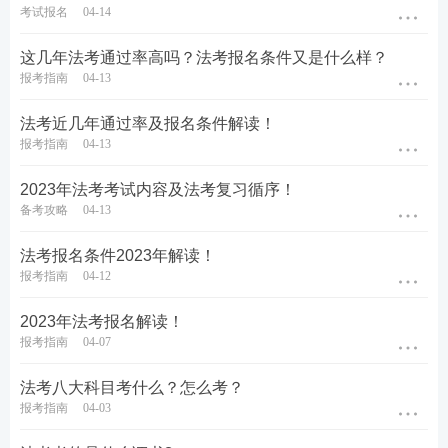
考试报名
04-14
这几年法考通过率高吗？法考报名条件又是什么样？
报考指南
04-13
法考近几年通过率及报名条件解读！
报考指南
04-13
法考报名条件：
2023年法考考试内容及法考复习循序！
备考攻略
04-13
符合以下条件人员，可以报名参加国家统一法律职业
资格考试
法考报名条件2023年解读！
报考指南
04-12
1.具有中华人民共和国国籍；
2023年法考报名解读！
2.拥护中华人民共和国宪法，享有选举权和被选举
报考指南
04-07
权；
法考八大科目考什么？怎么考？
报考指南
04-03
3.具有良好的政治、业务素质和道德品行；