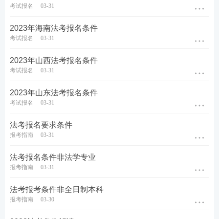
考试报名
03-31
试时间。（参加自学考试首次取得合格成绩，自考办
为考生建立考籍档案。）
2023年海南法考报名条件
考试报名
03-31
④一般而言，学信网能看到入学时间、学籍（考籍）
2023年山西法考报名条件
建立时间，你如果不记得具体时间判断不了是不是属
考试报名
03-31
于老人的，前往学信网查询
2023年山东法考报名条件
2、新人新办法
考试报名
03-31
具备全日制普通高等学校法学类本科学历并获得学士
法考报名要求条件
报考指南
03-31
及以上学位，全日制普通高等学校非法学类本科及以
上学历并获得法律硕士、法学硕士及以上学位，全日
法考报名条件非法学专业
制普通高等学校非法学类本科及以上学历并获得相应
报考指南
03-31
学位且从事法律工作满三年。
法考报考条件非全日制本科
报考指南
03-30
总结：