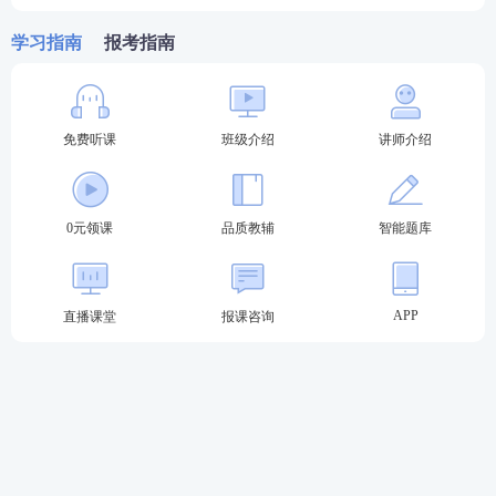
学习指南
报考指南
具体报考条件
法考实行“老人老办法、新人新办法”报考政策。
免费听课
班级介绍
讲师介绍
【注】：2018 年 4 月 28 日《国家统一法律职业资格
考试实施办法》颁布并施行，实施办法里第九条和第
0元领课
品质教辅
智能题库
二十二条规定了法考报名条件。以 2018 年 4 月 28 日
这个时间节点（办法实施前和实施后）为界限区分考
生是老人还是新人，办法实施后报名条件进行了收紧
APP
直播课堂
报课咨询
限制，新人新办法要求比较严格，而老人老办法的要
求是非常宽松的。所以先判断自己能否满足老人老办
法。
1、老人老办法：
2018 年 4 月 28 日前入学或取得学籍
（考籍）的大专或本科（高等学校学历）考生，取得