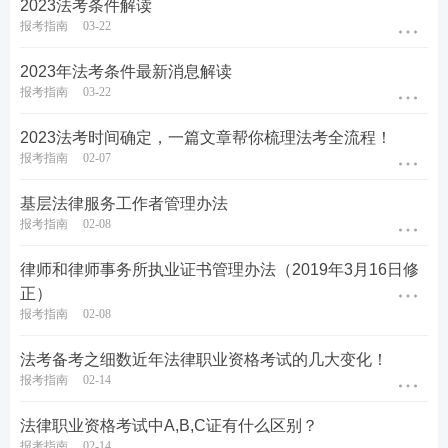
2023法考条件解读
①全日制+法学本科√
报考指南
03-22
②全日制+非法学本科+三年法律工作经验或考取法硕
2023年法考条件最新消息解读
√
报考指南
03-22
针对①的说明：法学类专业：普通高等学校本科专业
2023法考时间确定，一篇文章帮你梳理法考全流程！
目录中属于法学类专业，学科代码为 0301。
报考指南
02-07
（教育部会对普通高等学校本科专业目录进行调整，
基层法律服务工作者管理办法
报考指南
02-08
图示为 2022 年名单供参考，实际以最新版目录为
准。）
律师和律师事务所执业证书管理办法（2019年3月16日修
正）
针对②的说明：
（1）【三年法律工作经验】三年法律
报考指南
02-08
工作经验目前司法部还没有明确规定怎么出具工作证
法考备考之细数近年法律职业资格考试的几大变化！
明，因为第一届非法本新人是 2018 年 9月份入学，读
报考指南
02-14
完大学本科四年 2022 年 6 月份毕业，再加三年工作
经验要到 2025 年才有全日制非法本凭借三年法律工
法律职业资格考试中A,B,C证有什么区别？
报考指南
02-14