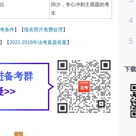
比
间少，专心冲刺主观题的考
生
4
考条件
】【
报名照片免费处理
】
5
】【
2021-2018年法考真题答案
】
下载
进备考群
>>
1