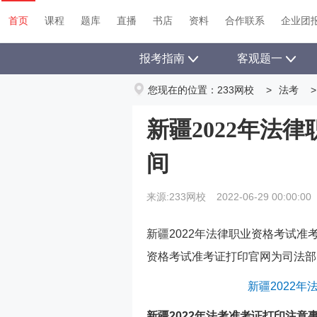
首页
课程
题库
直播
书店
资料
首页
课程
题库
直播
书店
资料
合作联系
企业团
报考指南
客观题一
您现在的位置：
233网校
>
法考
>
新疆2022年法
间
来源:233网校
2022-06-29 00:00:00
新疆
2022年法律职业资格考试准
资格考试准考证打印
官网为司法部
新疆
2022
新疆2022年法考准考证打印注意