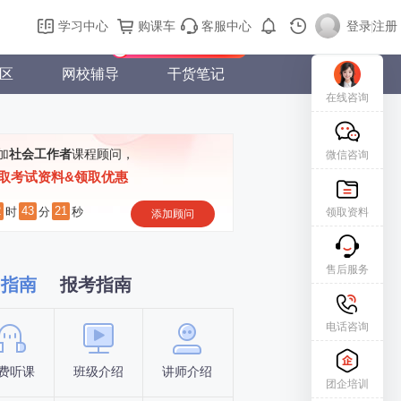
购课车
登录/注册
学习中心
购课车
客服中心
登录
|
注册
新用户专属礼包免费领
区
网校辅导
干货笔记
在线咨询
加
社会工作者
课程顾问，
微信咨询
取考试资料&领取优惠
2
43
20
时
分
秒
领取资料
添加顾问
售后服务
习指南
报考指南
电话咨询
费听课
班级介绍
讲师介绍
新手指南
报名时间
团企培训