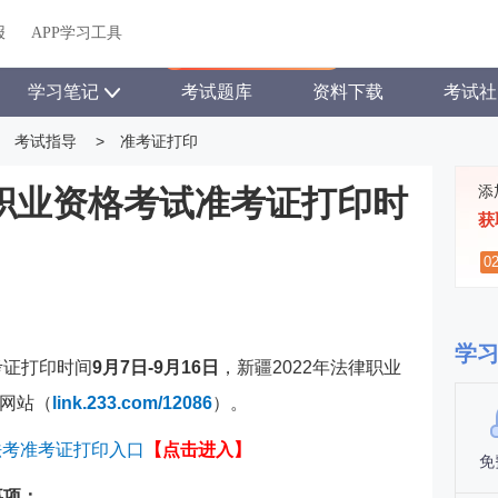
关于我们
帮助中心
APP学习工具
渠道合作
企业团报
报
APP学习工具
APP新客领7天题库会员
学习笔记
考试题库
资料下载
考试社
考试指导
>
准考证打印
添
律职业资格考试准考证打印时
获
0
学
考证打印时间
9月7日-9月16日
，新疆
2022年法律职业
网站（
link.233.com/12086
）。
年法考准考证打印入口
【点击进入】
免
事项：