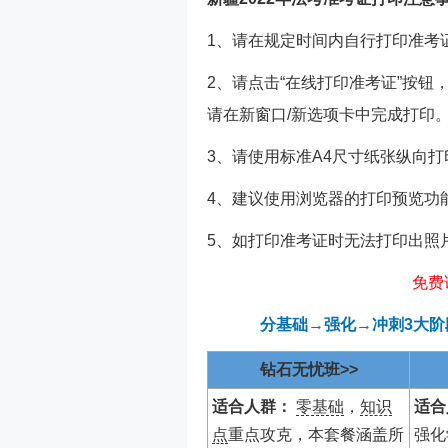
1、请在规定时间内自行打印准考
2、请点击“在线打印准考证”按
请在新窗口/新选项卡中完成打印
3、请使用标准A4尺寸纸张纵向打
4、建议使用浏览器的打印预览功
5、如打印准考证时无法打印出照
免费
分基础→强化→冲刺3大
钻石无忧班>>
适合人群：
零基础
，
知识
适合
点
重点攻克，本套餐涵盖所
强化