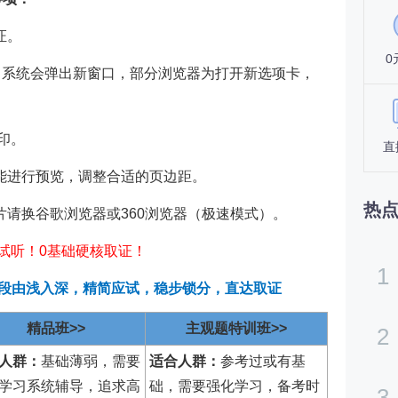
证。
0
钮，系统会弹出新窗口，部分浏览器为打开新选项卡，
。
印。
直
能进行预览，调整合适的页边距。
热
片请换谷歌浏览器或360浏览器（极速模式）。
试听！0基础硬核取证！
1
阶段由浅入深，精简应试，稳步锁分，直达取证
精品班>>
主观题特训班>>
2
人群：
基础薄弱，需要
适合人群：
参考过或有基
学习系统辅导，追求高
础，需要强化学习，备考时
3