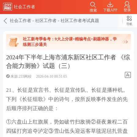
社会工作者
下载APP
登录
搜索
社会工作者
-
社区工作者
-
社区工作者考试真题
导航
社工新考季备考：9大上分课+精编考点+刷题神器，学
练测三步通关
2024年下半年上海市浦东新区社区工作者 《综
合能力测验》试题（三）
来源:233网校
2026-04-10 00:51:05
21、长征是宣言书、长征是宣传队、长征是播种机。
下列《长征组歌》中的诗句，按所反映事件发生的先
后顺序排列正确的是：
①六盘山上红旗展，势如破竹扫敌骑②昼夜兼程二百
四猛打穷追夺泸定③雪山低头迎远客草毯泥毡扎营盘