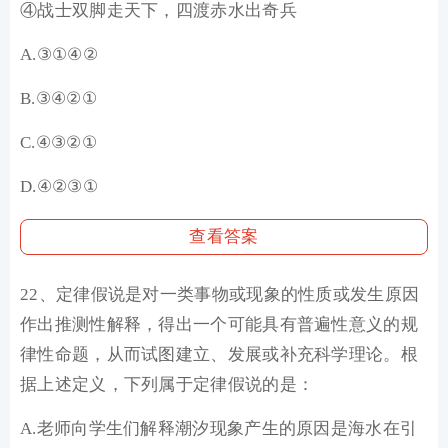
④战士双脚走天下，四渡赤水出奇兵
A.③①④②
B.③④②①
C.④③②①
D.④②③①
查看答案
22、定律假说是对一类事物或现象的性质或发生原因
作出推测性解释，得出一个可能具有普遍性意义的规
律性命题，从而试图建立、发展或补充科学理论。根
据上述定义，下列属于定律假说的是：
A.老师向学生们解释潮汐现象产生的原因是海水在引