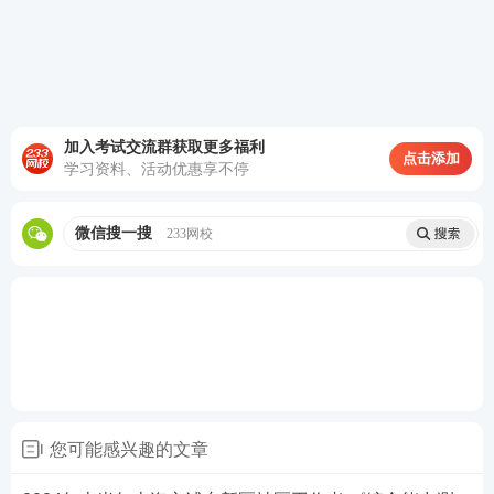
A.表皮干细胞的更新还需要其他化合物的促进
B.表皮干细胞的再生能力会随着年龄的增长而衰退
C.胶原蛋白对促进表皮干细胞的更新至关重要
加入考试交流群获取更多福利
点击添加
学习资料、活动优惠享不停
D.胶原蛋白的表达在不同干细胞之间存在很大差异
查看答案
微信搜一搜
233网校
25、一切生命有机体都需要新陈代谢，否则生命就会
停止。文明也是一样，如果长期自我封闭，必将走向
衰落。交流互鉴是文明发展的本质要求，只有同其他
文明交流互鉴、取长补短，才能保持旺盛生命活力。
由此可以推出：
您可能感兴趣的文章
A.一种文明如果没有长期自我封闭，就不会走向衰落