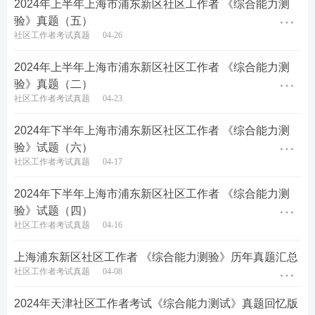
2024年上半年上海市浦东新区社区工作者 《综合能力测
B.一种文明如果没有同其他文明交流互鉴，就不能保
验》真题（五）
社区工作者考试真题
04-26
持旺盛生命活力
2024年上半年上海市浦东新区社区工作者 《综合能力测
C.一种文明如果同其他文明交流互鉴、取长补短，就
验》真题（二）
能保持旺盛生命活力
社区工作者考试真题
04-23
D.一种文明如果没有保持旺盛生命活力，它就没有同
2024年下半年上海市浦东新区社区工作者 《综合能力测
其他文明取长补短
验》试题（六）
社区工作者考试真题
04-17
查看答案
2024年下半年上海市浦东新区社区工作者 《综合能力测
验》试题（四）
26、甲先生：鲍勃是个好男人，我觉得他在做他的工
社区工作者考试真题
04-16
作，他也不找任何借口，我希望我有更多的像他一样
上海浦东新区社区工作者 《综合能力测验》历年真题汇总
的员工。乙女士：我不同意，鲍勃不是个好男人，他
社区工作者考试真题
04-08
离过4次婚，他喝太多的酒，同时他沉溺于赌博。
2024年天津社区工作者考试《综合能力测试》真题回忆版
以下哪项是对甲乙的争论最恰当的解释？