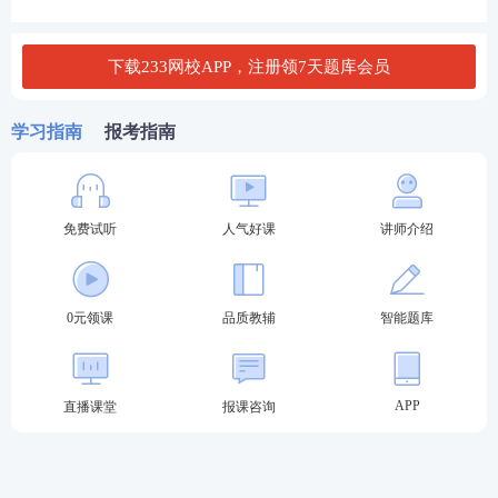
C.模坐标：族坐标
下载233网校APP，注册领7天题库会员
D.百分比：百分率
查看答案
学习指南
报考指南
24、有研究人员认为，胶原蛋白保持皮肤年轻的说法
并不科学，他们认为，皮肤得以保持年轻应归功于表
免费试听
人气好课
讲师介绍
皮干细胞。哺乳动物的表皮细胞会持续更新，新细胞
来源于表皮干细胞。这些干细胞会通过一种特定分化
0元领课
品质教辅
智能题库
的多元蛋白结构---半桥粒附着在基膜上。表皮干细胞
会不断复制分化，产生新细胞，取代受损的老细胞，
这一更新有利于维持皮肤的年轻，因此表皮干细胞的
APP
直播课堂
报课咨询
更新才是保持皮肤年轻的原因。
以下哪项如果为真，最能削弱上述结论？