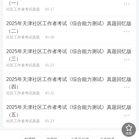
（一）
A.营养学家坚持认为，队员们的体重增加是由于暴饮
社区工作者考试真题
01-17
暴食引起的。在较短时间段内，所有队员都停止暴饮
2025年天津社区工作者考试《综合能力测试》真题回忆版
暴食。因此，营养学家认为，队员们的体重将不会增
（二）
加
社区工作者考试真题
01-18
B.团队成员在抱怨体重增加，但营养学家认为体重增
2025年天津社区工作者考试《综合能力测试》真题回忆版
（三）
加仅仅是队员们的想象，为此向队员们发放了过去三
社区工作者考试真题
01-22
个月的体重变化表。因此，营养学家很高兴关于体重
增加的投诉减少了
2025年天津社区工作者考试《综合能力测试》真题回忆版
（四）
C.经理坚持认为，工人投诉是由于他们的工作任务太
社区工作者考试真题
01-22
复杂。经理简化了工作，工人的抱怨停止了。因此，
2025年天津社区工作者考试《综合能力测试》真题回忆版
经理高兴地认为工作环境得到了改善
（五）
社区工作者考试真题
01-23
D.经理坚持认为，工人提出投诉是由于工作量不饱
和。不久以后，工厂里没有出现投诉。因此，经理高
收藏