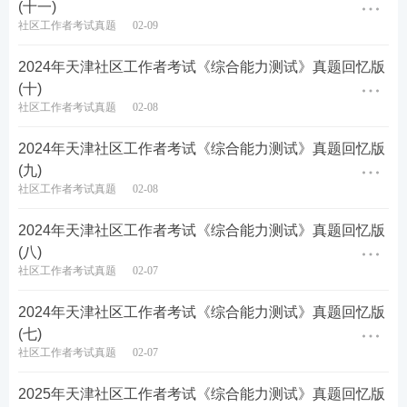
(十一)
社区工作者考试真题
02-09
A.甲说的有道理，在工作上好的男人才是好男人
2024年天津社区工作者考试《综合能力测试》真题回忆版
B.乙说的有道理，在道德上拥有美德的男人才是好男
(十)
人
社区工作者考试真题
02-08
C.甲和乙说的都有各自的合理之处
2024年天津社区工作者考试《综合能力测试》真题回忆版
(九)
D.甲和乙对好男人这一核心概念的界定不同
社区工作者考试真题
02-08
查看答案
2024年天津社区工作者考试《综合能力测试》真题回忆版
(八)
社区工作者考试真题
02-07
27、学校的校长坚持认为，学生的成绩不及格是由于
老师没有教好造成的。新学期开学不久，上学期学习
2024年天津社区工作者考试《综合能力测试》真题回忆版
(七)
成绩还不及格的学生已经没有不及格的了。因此，校
社区工作者考试真题
02-07
长高兴地认为，这是学校教学质量得到改善的证据。
以下哪项推理的缺陷与题干相似？
2025年天津社区工作者考试《综合能力测试》真题回忆版