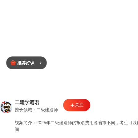
推荐好课
二建学霸君
关注
擅长领域：二级建造师
视频简介：2025年二级建造师的报名费用各省市不同，考生可
间