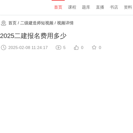
首页
课程
题库
直播
书店
资料
首页
/
二级建造师短视频
/
视频详情
2025二建报名费用多少
2025-02-08 11:24:17
5
0
0