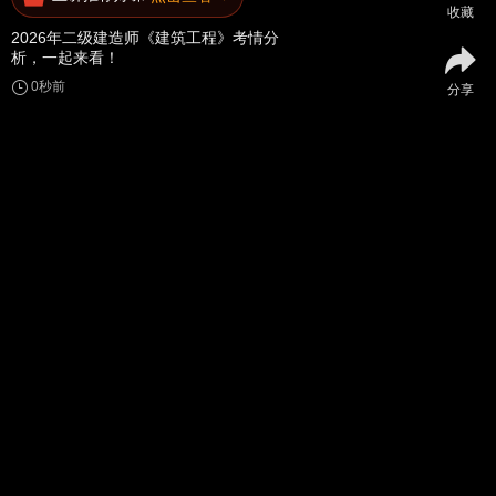
收藏
2026年二级建造师《建筑工程》考情分
析，一起来看！
0秒前
分享
2026年二级建造师《建筑工程》考情分析，一起来看！
次播放 · 2026-05-30 22:08:41
0