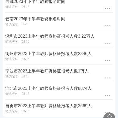
​西藏2023年下半年教资报名时间
笔试报名
06-13
​云南2023年下半年教资报名时间
手机扫二维码
笔试报名
06-13
免费制作照片>>
深圳市2023上半年教师资格证报考人数3.22万人
笔试报名
03-16
衢州市2023上半年教师资格证报考人数2346人
教师证报名
照片其他要求
：本人近6个月以内的免冠正
笔试报名
03-16
面彩色证件照，不允许带帽子、头巾、发带、墨镜
等；照片中显示考生头部和肩的上部，图像清晰，没
宁波市2023上半年教师资格证报考人数1万人
笔试报名
03-16
有拉伸变形。不得为大头照、半身照、生活照等。
淮北市2023上半年教师资格证报考人数8874人
2、居住证
笔试报名
03-16
仅报考外省户籍社会人员需要，社会考生在户籍地报
自贡市2023上半年教师资格证报考人数3669人
考无需居住证，在校生在学校所在地报考无需居住
笔试报名
03-16
证。