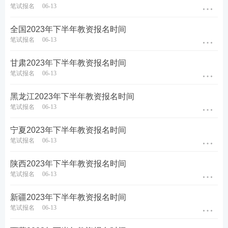
笔试报名
06-13
1、证件照
​全国2023年下半年教资报名时间
教师资格证考试网上报名证件照要求如下：
笔试报名
06-13
（1）本人近6个月以内的免冠正面彩色证件照，白色
​甘肃2023年下半年教资报名时间
笔试报名
06-13
背景，不允许带帽子、头巾、发带、墨镜等。
​黑龙江2023年下半年教资报名时间
（2）照片中显示考生头部和肩的上部，图像清晰，没
笔试报名
06-13
有拉伸变形。不得为大头照、半身照、生活照等。
​宁夏2023年下半年教资报名时间
（3）照片格式必须为jpg/jpeg，不大于200K，比例约
笔试报名
06-13
为3:4。
​陕西2023年下半年教资报名时间
（4）此照片将用于准考证及考试合格证明，请考生严
笔试报名
06-13
格按照要求上传。考生如上传不符合要求照片，将不
​新疆2023年下半年教资报名时间
能通过审核。
笔试报名
06-13
微信扫码，一键制作教师资格证报名证件照