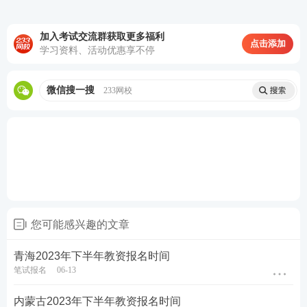
免密码无法重置。
加入考试交流群获取更多福利
点击添加
02
教资报名在哪里进行？
学习资料、活动优惠享不停
教师资格证报名全部采用网上报名方式，没有现场报
微信搜一搜
233网校
名，报名在中小学教师资格考试网进行。
报名流程：考生注册→填写个人信息→上传照片→选
择考区→选择类别→选择科目→提交审核→等待网上
审核(部分省份进行现场审核)→审核通过考生→网上
缴费→完成报名
您可能感兴趣的文章
03
教资报名要准备什么材料？
​青海2023年下半年教资报名时间
教师资格证报名有网上审核和现场审核两种方式，不
笔试报名
06-13
同类考生需要准备的材料不同。
​内蒙古2023年下半年教资报名时间
01：采用网上审核方式的考生所需准备的材料