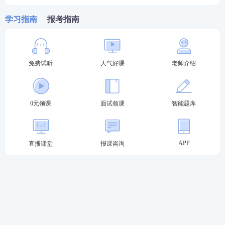
学习指南
报考指南
教资报名注册信息如何填写?
注意：其中∗为必填项，信息全部正确输入后，请
按“注册”按钮进行注册，各项信息填写说明：
免费试听
人气好课
老师介绍
(1)姓名：按照身份证姓名填写，如果姓名中有孤僻
字，直接粘贴
0元领课
面试领课
智能题库
(2)证件类型与号码：选择身份证报考，如实填写身份
证号码
APP
直播课堂
报课咨询
(3)登录密码：密码长度8-16个字符，须同时包含小写
字母、大写字母及数字，注意记住密码，如果密码连
续输错10次，账号会被锁定。
手机短信是密码遗忘时进行密码重置的重要途径，请
不要在报考中小学教师资格考试期间更换手机号，以