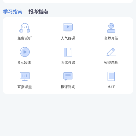
学习指南
报考指南
教师资格证面试如何快速过关？233
网校
面试至尊班
还原面试情景现场，助你一举攻下“结构化面试+试讲
免费试听
人气好课
老师介绍
+答辩”三大内容！
0元领课，先来免费学习>>
教资面试全流程揭秘，快速入门，实战通关！
0元领课
面试领课
智能题库
APP
直播课堂
报课咨询
备考推荐>>
历年教资面试真题下载