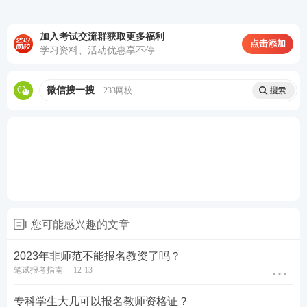
习>>
加入考试交流群获取更多福利
点击添加
学习资料、活动优惠享不停
教材
精讲班
—讲解各章节
知识点
，系统性帮助
考生夯实基础。
微信搜一搜
233网校
高频考点班
—复盘考点，串讲历年考试中反复
出题的高频考点，把时间用在刀刃上。
教学设计专题班
—将
重难点
以专题形式进行针
对性拆分讲解，帮助考生专项突破得分。
考前密训班
—考前点睛之讲，大题通解、考前
定心丸。
您可能感兴趣的文章
历年真题>>
历年教师资格证真题视频课程学习
2023年非师范不能报名教资了吗？
笔试报考指南
12-13
在线题库>>
在线刷教师资格证章节练习/模拟试题/历
年真题
专科学生大几可以报名教师资格证？