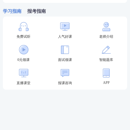
教育、日语、俄语、特殊教育、法语、德语、西班牙
学习指南
报考指南
语、藏语文、朝鲜语文、彝语文，面试所选科目与笔
试科目三相同。
高中：语文、数学、英语、物理、化学、生物、思想
免费试听
人气好课
老师介绍
政治、历史、地理、音乐、体育与健康、美术、信息
技术、通用技术、心理健康教育、日语、俄语、特殊
0元领课
面试领课
智能题库
教育、法语、德语、西班牙语、藏语文、朝鲜语文、
彝语文，面试所选科目与笔试科目三相同。
中职及中职实习指导：由各省自主安排。
APP
直播课堂
报课咨询
关于2023年教师资格证考试
备考教资无基础？
尊享VIP班
全程领学，每天一小时
考证无忧，趁改革前抢先取证。
0元领课，免费试听学