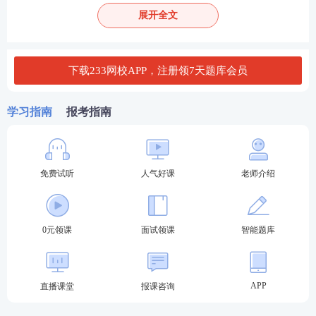
4.符合申请认定教师资格的体检标准。
展开全文
(二)学历条件。
1.报考幼儿园教师资格考试，应当具备幼儿师范学校
下载233网校APP，注册领7天题库会员
毕业及其以上学历，非幼儿师范学校毕业生应当具备
大专毕业及其以上学历。
学习指南
报考指南
2.报考小学教师资格考试，应当具备全日制中等师范
学校毕业及其以上学历，非中等师范学校毕业生应当
免费试听
人气好课
老师介绍
具备大专毕业及其以上学历。
3.报考初级中学以及初级职业学校文化课、专业课教
0元领课
面试领课
智能题库
师资格考试，应当具备高等师范专科学校或者其他大
学专科毕业及其以上学历。
4.报考高级中学以及中等专业学校、技工学校、职业
APP
直播课堂
报课咨询
高中文化课、专业课教师资格考试，应当具备高等师