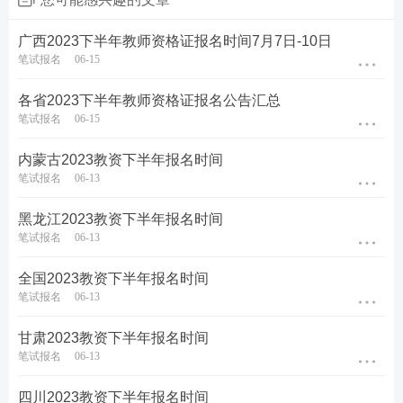
格考试。
(3)其他非普通高等学校在读人员，如成人高校招生全
广西2023下半年教师资格证报名时间7月7日-10日
笔试报名
06-15
国统一考试、高等教育自学考试、中等职业教育、国
家开放大学、网络教育、境外教育等，尚未毕业和获
各省2023下半年教师资格证报名公告汇总
得学历的不得报考。
笔试报名
06-15
内蒙古2023教资下半年报名时间
二、时间安排
笔试报名
06-13
(一)报名时间：
7月7日8:00至10日12:00
。
黑龙江2023教资下半年报名时间
笔试报名
06-13
(二)审核时间：
7月7日8:00至11日17:00
(审核未通过
的考生重新提交报名信息和审核截止时间：7月11日1
全国2023教资下半年报名时间
7：00)。
笔试报名
06-13
(三)交费时间：
7月7日8:00至12日24:00。
甘肃2023教资下半年报名时间
笔试报名
06-13
(四)《准考证》下载打印时间：9月11日至16日。
四川2023教资下半年报名时间