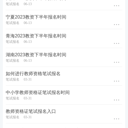
(五)报名信息更正申请截止时间：9月12日17:00。
笔试报名
06-13
(六)考试时间：9月16日。
宁夏2023教资下半年报名时间
笔试报名
06-13
(七)成绩公布时间：11月8日起。
青海2023教资下半年报名时间
笔试报名
06-13
三、报名须知
湖南2023教资下半年报名时间
笔试报名流程见附件1。
笔试报名
06-13
(一)注册。
如何进行教师资格笔试报名
笔试报名
03-31
所有考生笔试报名时须先注册。考生通过电脑浏览器
输入网址http://ntce.neea.edu.cn登录“中小学教师资格
中小学教师资格证笔试报名时间
考试”网站“报名系统→广西”(以下简称报名系统)，输
笔试报名
03-31
入本人手机号码，获取短信验证码进行注册。
教师资格证笔试报名入口
笔试报名
03-31
每个手机号码只能注册1次，如考生手机没有收到短信