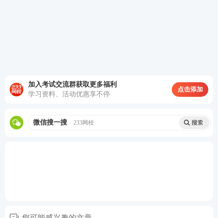
范院校本科或者其他大学本科毕业及其以上学历;报考
中等专业学校、技工学校和职业高中学生实习指导教
师资格考试，应当具备中等职业学校毕业及其以上学
历。
5.未具备上述学历条件的报考。
加入考试交流群获取更多福利
点击添加
(1)在我区普通高等学校就读的全日制在校生须为三年
学习资料、活动优惠享不停
级及以上本科学生、大专(含五年一贯制、“3+2”、三
微信搜一搜
年制)毕业班学生、专升本本科阶段学生，可按就读的
233网校
学历层次报考相应类别的教师资格考试。除此以外的
其他年级学生不得报考。
(2)只具备中等职业学校、技工学校学前教育专业和其
他专业毕业及其学历的人员，只能报考中等职业学校
实习指导教师资格考试，不得报考其他类别的教师资
您可能感兴趣的文章