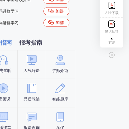
码进群学习
APP下载
码进群学习
建议反馈
习指南
报考指南
TOP
费试听
人气好课
讲师介绍
新手指南
报名时间
元领课
品质教辅
智能题库
报名条件
考试时间
APP
播课堂
报课咨询
答题闯关
考点打卡