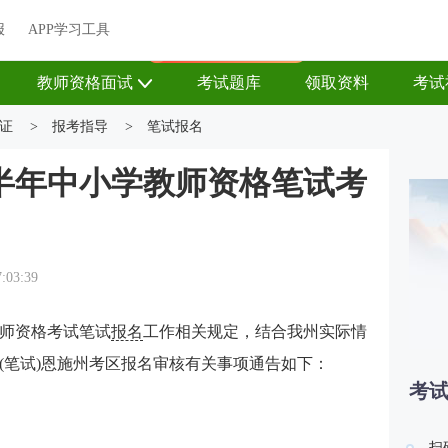
关于我们
帮助中心
APP学习工具
渠道合作
企业团报
报
APP学习工具
APP新客领7天题库会员
教师资格面试
考试题库
领取资料
考试
证
>
报考指导
>
笔试报名
下半年中小学教师资格笔试考
7:03:39
教师资格考试笔试
报名
工作相关规定，结合我州实际情
(笔试)恩施州考区报名审核有关事项通告如下：
考
扫