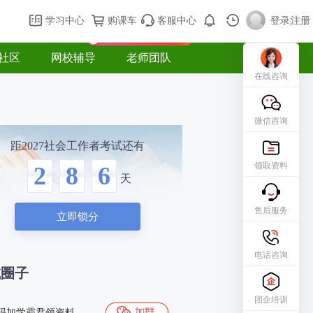
购课车
登录/注册
学习中心
购课车
客服中心
登录
|
注册
新用户专属礼包免费领
社区
网校辅导
老师团队
在线咨询
微信咨询
距2027社会工作者考试还有
领取资料
2
8
6
天
售后服务
立即锁分
电话咨询
试圈子
团企培训
码加学霸君领资料