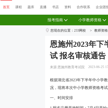
首页
课程
题库
直播
书店
资料
首页
课程
题库
直播
书店
资料
合作联系
企业团
报考指南
小学教师资格
您现在的位置：
233网校
>
教师资格
恩施州2023年
试 报名审核通告
2023-06-25 1
来源:恩施州教育考试院
根据湖北省2023年下半年中小学
况，现将本次中小学教师资格考试
一、时间安排
1.报名注册开放时间：7月4日开始;