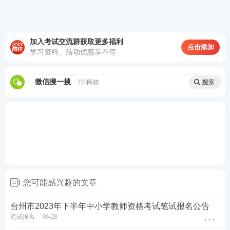
加入考试交流群获取更多福利
点击添加
学习资料、活动优惠享不停
关于教师资格证考试
微信搜一搜
233网校
教材精讲班
—讲解各章节
知识点
，系统性帮助
考生夯实基础。
高频考点班
—复盘考点，串讲历年考试中反复
出题的高频考点，把时间用在刀刃上。
教学设计专题班
—将
重难点
以专题形式进行针
您可能感兴趣的文章
对性拆分讲解，帮助考生专项突破得分。
考前密训班
—考前点睛之讲，大题通解、考前
台州市2023年下半年中小学教师资格考试笔试报名公告
定心丸。
笔试报名
06-28