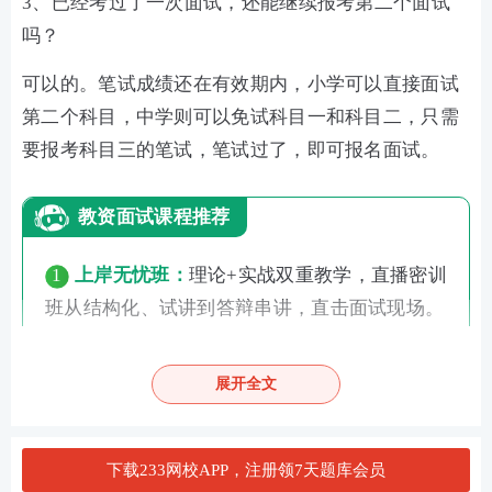
3、已经考过了一次面试，还能继续报考第二个面试
吗？
可以的。笔试成绩还在有效期内，小学可以直接面试
第二个科目，中学则可以免试科目一和科目二，只需
要报考科目三的笔试，笔试过了，即可报名面试。
教资面试课程推荐
1
上岸无忧班：
理论+实战双重教学，直播密训
班从结构化、试讲到答辩串讲，直击面试现场。
加购>>
2
面试指导班：
360度详解面试全流程，含模
展开全文
板和试讲示范，
加购 >>
★推荐：加教师学霸君微信【ks233wx3】享1v1
下载233网校APP，注册领7天题库会员
报考答疑。扫码添加↓↓