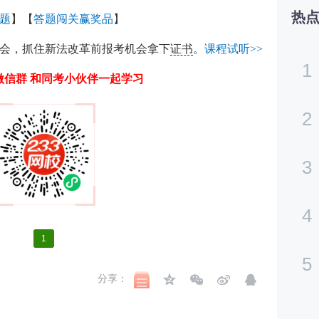
热
题
】【
答题闯关赢奖品
】
会，抓住新法改革前报考机会拿下
证书
。
课程试听>>
1
微信群 和同考小伙伴一起学习
2
3
4
1
5
分享：