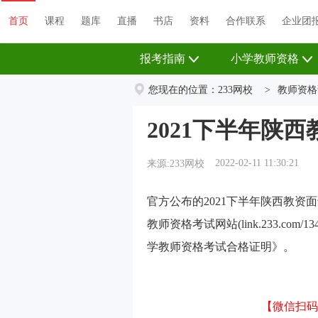
首页
课程
题库
直播
书店
资料
首页
课程
题库
直播
书店
资料
合作联系
企业团
报考指南
小学教师资格
您现在的位置：
233网校
>
教师资格
2021下半年陕
2022-02-11 11:30:21
来源:233网校
官方公布的2021下半年陕西教资
教师资格考试网站(link.233.co
学教师资格考试合格证明》。
【微信扫码