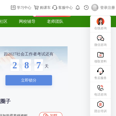
购课车
登录/注册
学习中心
购课车
客服中心
登录
|
注册
新用户专属礼包免费领
社区
网校辅导
老师团队
在线咨询
微信咨询
距2027社会工作者考试还有
领取资料
2
8
7
天
售后服务
立即锁分
电话咨询
试圈子
团企培训
码加学霸君领资料