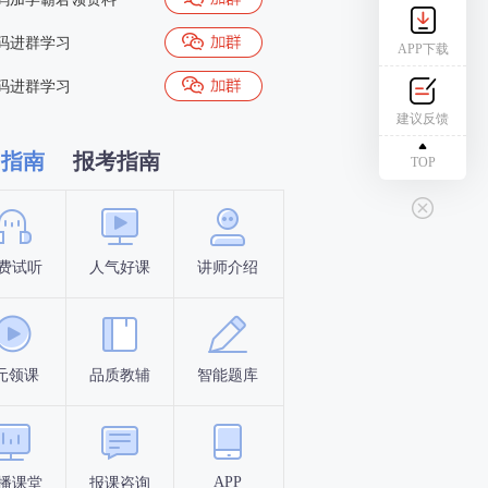
码进群学习
APP下载
码进群学习
建议反馈
习指南
报考指南
TOP
费试听
人气好课
讲师介绍
新手指南
报名时间
元领课
品质教辅
智能题库
报名条件
考试时间
APP
播课堂
报课咨询
答题闯关
考点打卡