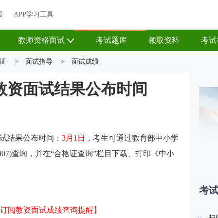
关于我们
帮助中心
APP学习工具
渠道合作
企业团报
报
APP学习工具
APP新客领7天题库会员
教师资格面试
考试题库
领取资料
考试
证
>
面试指导
>
面试成绩
西教资面试结果公布时间
面试结果公布时间：
3月1日
，
考生可通过教育部中小学
m/13407)查询，并在“合格证查询”栏目下载、打印《中小
考
订阅教资面试成绩查询提醒】
扫