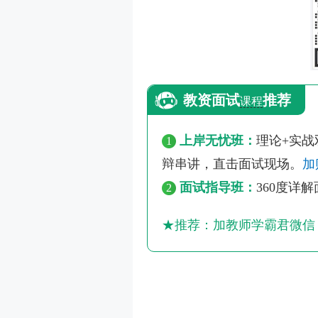
教资面试
推荐
课程
上岸无忧班：
理论+实
1
辩串讲，直击面试现场。
加
面试指导班：
360度详
2
★推荐：加教师学霸君微信【k