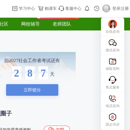
购课车
登录/注册
学习中心
购课车
客服中心
登录
|
注册
新用户专属礼包免费领
社区
网校辅导
老师团队
在线咨询
微信咨询
距2027社会工作者考试还有
领取资料
2
8
7
天
售后服务
立即锁分
电话咨询
试圈子
团企培训
码加学霸君领资料