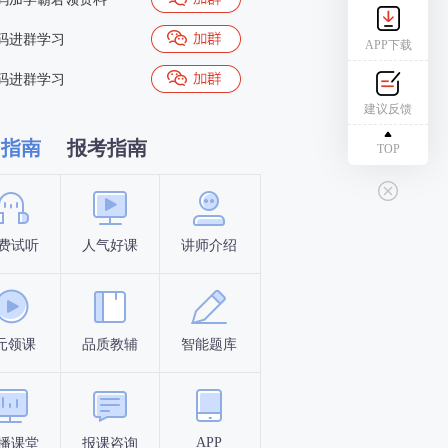
码进群学习
APP下载
码进群学习
建议反馈
习指南
报考指南
TOP
费试听
人气好课
讲师介绍
新手指南
报名时间
元领课
品质教辅
智能题库
报名条件
考试时间
APP
播课堂
报课咨询
答题闯关
考点打卡