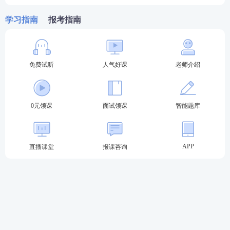
2.申请各类教师资格对应的认定机构分别为：
学习指南
报考指南
① 申请幼儿园、小学、初级
中学
教师资格者，向县级
教育行政部门提交材料;
免费试听
人气好课
老师介绍
② 申请高级中学、中等职业学校、中等职业学校实习
指导教师资格者，向地(市)教育行政部门提交材料;
0元领课
面试领课
智能题库
③ 申请高等学校教师资格者，向省级教育行政部门提
交材料;部分经国家批准实施本科学历教育的高等学校
受省级教育行政部门行文委托，可以认定本校拟聘人
APP
直播课堂
报课咨询
员的高等学校教师资格，该类高校拟聘人员可直接向
本校提出认定申请。
三、提交认定材料
在网上提交认定申请后，在指定时间内到所选定的认