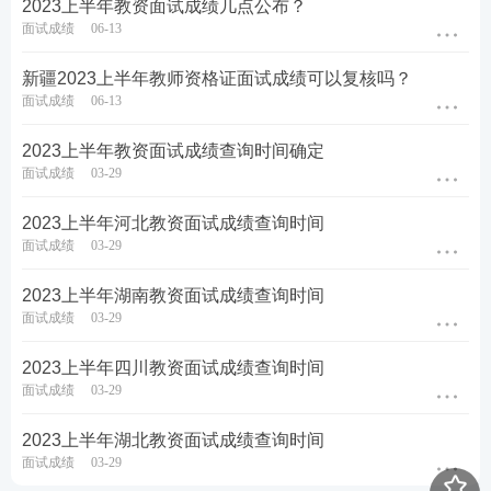
五、领取证书
2023上半年教资面试成绩几点公布？
面试成绩
06-13
申请人经认定取得教师资格，应在教师资格认定机构
新疆2023上半年教师资格证面试成绩可以复核吗？
通知的时间内领取教师资格证书，并由个人保管。
面试成绩
06-13
《教师资格认定申请表》非常重要，是今后教师资格
2023上半年教资面试成绩查询时间确定
再注册或教师证书遗失补办的重要印证材料，是入
面试成绩
03-29
职、调动等必备材料之一。因此，《教师资格认定申
请表》领回后请妥善保管，及时存入本人人事档案。
2023上半年河北教资面试成绩查询时间
面试成绩
03-29
教资面试课程推荐
2023上半年湖南教资面试成绩查询时间
面试成绩
03-29
1
上岸无忧班：
理论+实战双重教学，直播密训
2023上半年四川教资面试成绩查询时间
班从结构化、试讲到答辩串讲，直击面试现场。
面试成绩
03-29
加购>>
2023上半年湖北教资面试成绩查询时间
2
面试指导班：
360度详解面试全流程，含模
面试成绩
03-29
板和试讲示范，
加购 >>