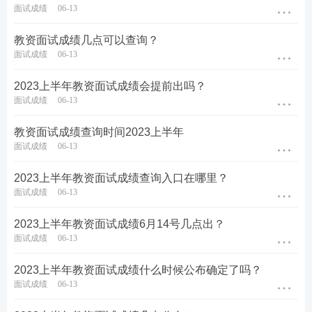
面试成绩
06-13
说明：
教资面试成绩几点可以查询？
面试成绩
06-13
①体检合格证明由资格认定机构指定的县级以上医院
出具;
2023上半年教资面试成绩会提前出吗？
面试成绩
06-13
②普通话水平测试等级证书须经过当地教育行政部门
和语言文字工作机构共同组织的普通话水平测试机构
教资面试成绩查询时间2023上半年
面试成绩
06-13
的测试后获得。
2023上半年教资面试成绩查询入口在哪里？
③若学历证明、普通话证书信息能在教师资格证认定
面试成绩
06-13
系统核验到，则在现场审核时无需提交原件。
2023上半年教资面试成绩6月14号几点出？
四、等待审批
面试成绩
06-13
教师资格认定机构审批的时间为1个月左右，各地所需
2023上半年教资面试成绩什么时候公布确定了吗？
时间不同，做出是否通过认定的意见并通知申请人。
面试成绩
06-13