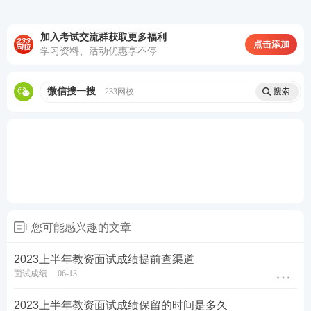
定机构提交准备的认定材料。教师资格证认定需要准
备的材料如下：
加入考试交流群获取更多福利
点击添加
学习资料、活动优惠享不停
1、《教师资格认定申请表》无需打印，由认定机构下
载和打印并妥善存档。
微信搜一搜
233网校
2、身份证。
3、学历证明。
4、体检表，网上打印一式两份(需要指定医院体检，
详看本地公告)。
5、普通话
证书
。
您可能感兴趣的文章
6、《中小学教师资格考试合格证明》。
2023上半年教资面试成绩提前查渠道
面试成绩
06-13
7、照片。小2寸近期照片。
2023上半年教资面试成绩保留的时间是多久
8、户籍证明/居住证明。