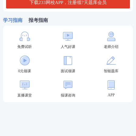
下载233网校APP，注册领7天题库会员
资格），必须具备中等职业学校毕业及以上学历，同
时应具有初级及以上专业技术职务或中级以上工人技
学习指南
报考指南
术等级证书。
（三）身体条件
免费试听
人气好课
老师介绍
具有良好的身体素质和心理素质，无传染性疾病，无
精神病史，能适应教育教学工作的需要。按照《广东
省教师资格申请人员体格检查标准（2013年修订）》
0元领课
面试领课
智能题库
(粤教继函〔2013〕1号）(下载附件3：体检表(2013
年)。
APP
直播课堂
报课咨询
（四）普通话水平
普通话水平应当达到国家语言文字工作委员会颁布的
《普通话水平测试等级标准》二级乙等及以上标准。
（五）教育教学能力条件