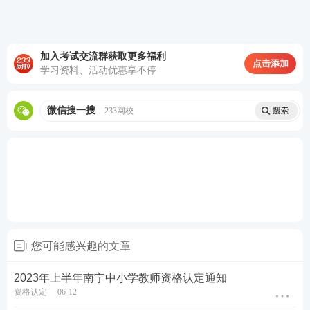
1.通过国家中小学教师资格考试，
笔试
、
面试
均合
格，取得由教育部考试中心颁发的《中小学教师资格
加入考试交流群获取更多福利
点击添加
考试合格证明》，且在有效期内。
学习资料、活动优惠享不停
2.2016年5月31日以前入学（入学时间以毕业证上的入
微信搜一搜
233网校
学时间为准），且为全日制幼儿师范学校师范、全日
制普通高等学校本科师范毕业生和全日制教育硕
（博）士，可直接认定与所学专业、学段相对应高级
中学（含中等职业学校）教师资格。
3.属于师范生免试认定中小学教师资格改革的教育类
研究生和师范生，通过其就读学校组织的教育教学能
您可能感兴趣的文章
力考核，取得《师范生教师职业能力证书》，且在有
效期内，免试认定与《师范生教师职业能力证书》上
2023年上半年南宁中小学教师资格认定通知
资格认定
06-12
的任教学段和任教学科相同的高级中学（含中等职业