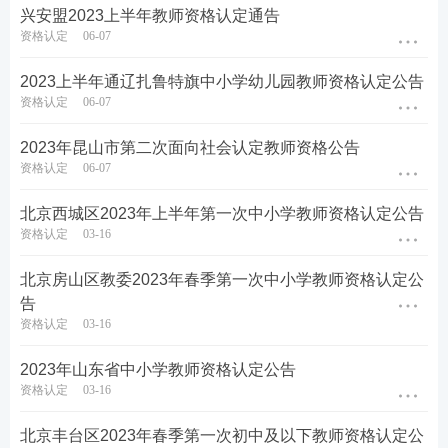
资格的教育类研究生、公费师范生参加第二阶段网上
兴安盟2023上半年教师资格认定通告
报名
。申请人在6月15日8:30至6月24日17:30，登
资格认定
06-07
录“中国教师资格网”（http：//www.jszg.edu.cn），选
2023上半年通辽扎鲁特旗中小学幼儿园教师资格认定公告
择“教师资格认定申请入网报入口”如实填写教师资格
资格认定
06-07
认定有关信息。
2023年昆山市第二次面向社会认定教师资格公告
四、材料审核
资格认定
06-07
第一阶段现场审核时间：4月27-28日（上午8:30-11:3
北京西城区2023年上半年第一次中小学教师资格认定公告
资格认定
03-16
0，下午2:30-5:30），第二阶段现场审核时间：6月29
-30日（上午8:30-11:30，下午2:30-5:30），地点：汕
北京房山区教委2023年春季第一次中小学教师资格认定公
尾市市民服务广场（汕尾市城区S241汕尾城乡金融中
告
资格认定
03-16
心大厦北侧约40米）三楼综合窗口。业务咨询电话：
3828350。审核时需提供以下材料：
2023年山东省中小学教师资格认定公告
资格认定
03-16
（一）身份证明
北京丰台区2023年春季第一次初中及以下教师资格认定公