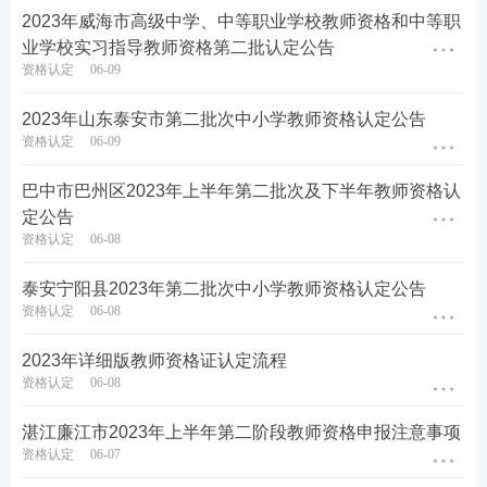
学校）教师资格。具体要求按照《教育部关于印发<
2023年威海市高级中学、中等职业学校教师资格和中等职
教育类研究生和公费师范生免试认定中小学教师资格
业学校实习指导教师资格第二批认定公告
资格认定
06-09
改革实施方案>的通知》(教资函〔2020〕5号）和
《教育部关于推进师范生免试认定中小学教师资格改
2023年山东泰安市第二批次中小学教师资格认定公告
革的通知》（教资函〔2022〕1号）规定进行。
资格认定
06-09
三、网报时间
巴中市巴州区2023年上半年第二批次及下半年教师资格认
定公告
2023年上半年教师资格认定网报分两个阶段。具体时
资格认定
06-08
间安排如下：
泰安宁阳县2023年第二批次中小学教师资格认定公告
资格认定
06-08
第一阶段：申请人在4月12日8:30至4月21日17:30，
登录“中国教师资格网”（http：//www.jszg.edu.cn），
2023年详细版教师资格证认定流程
选择“教师资格认定申请入网报入口”进行注册，如实
资格认定
06-08
填写教师资格认定有关信息。
湛江廉江市2023年上半年第二阶段教师资格申报注意事项
资格认定
06-07
第二阶段：凭《师范生教师职业能力证书》认定教师