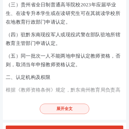
（三）贵州省全日制普通高等院校2023年应届毕业
生、在读专升本学生或在读研究生可在其就读学校所
在地教育行政部门申请认定。
（四）驻黔东南现役军人或现役武警在部队驻地所辖
教育主管部门申请认定。
（五）同一批次一人不能两地申报认定教师资格，否
则，取消当年申报教师资格认定。
二、认定机构及权限
根据《教师资格条例》规定，黔东南州教育局负责高
级中学、中等职业学校教师和中等职业学校实习指导
教师的教师资格认定；申请人员将教师资格认定材料
展开全文
报送至从江县政务服务中心二楼法人区综合窗口，再
由县教育和科技局统一收交审核后送到州教育局。