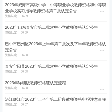
6.申请认定中等职业学校实习指导教师资格(包括中等
2023年威海市高级中学、中等职业学校教师资格和中等职
专业学校、技工学校、职业高级中学实习指导教师资
业学校实习指导教师资格第二批认定公告
格)，应当具备中等职业学校毕业及其以上学历，同时
资格认定
06-09
应当具备相当于助理工程师以上专业技术职务或者中
2023年山东泰安市第二批次中小学教师资格认定公告
级以上工人技术等级。
资格认定
06-09
以上学历均为教育部认可的国民教育序列学历和经国
巴中市巴州区2023年上半年第二批次及下半年教师资格认
家相关部门认定的港澳台学历和国外同等学历。
定公告
资格认定
06-08
（三）通过国家考试条件
泰安宁阳县2023年第二批次中小学教师资格认定公告
申请认定中小学教师资格须通过国家中小学教师资格
资格认定
06-08
考试，并取得《中小学教师资格考试合格证明》（可
2023年详细版教师资格证认定流程
登录中小学教师资格考试网查询），且在有效期内。
资格认定
06-08
申请人员入学时间为2014年1月1日以前的（不含2014
湛江廉江市2023年上半年第二阶段教师资格申报注意事项
资格认定
06-07
年1月1日，入学时间以毕业证上的入学时间为准），