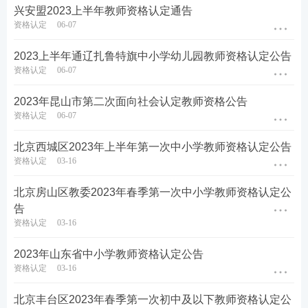
且所毕业学历为全日制幼儿师范学校师范生、全日制
兴安盟2023上半年教师资格认定通告
普通高等学校师范生或全日制教育硕(博)士，首次申
资格认定
06-07
请认定中小学教师资格时，无需提供《中小学教师资
2023上半年通辽扎鲁特旗中小学幼儿园教师资格认定公告
格考试合格证明》。
资格认定
06-07
纳入教育部免试认定改革范围的教育类研究生和师范
2023年昆山市第二次面向社会认定教师资格公告
生，通过所在学校组织的师范生教育教学能力考核并
资格认定
06-07
取得《师范生教师职业能力
证书
》，且在有效期内，
北京西城区2023年上半年第一次中小学教师资格认定公告
申请中小学教师资格无需提供《中小学教师资格考试
资格认定
03-16
合格证明》。
北京房山区教委2023年春季第一次中小学教师资格认定公
（四）身体条件
告
资格认定
03-16
具有良好的身体素质和心理素质，无传染性疾病，无
2023年山东省中小学教师资格认定公告
精神病史，能适应教育教学工作的需要。需按照国家
资格认定
03-16
和省有关规定的标准和程序，在各级教师资格认定机
构指定的县级以上公立医院按照当地公务员体检标准
北京丰台区2023年春季第一次初中及以下教师资格认定公