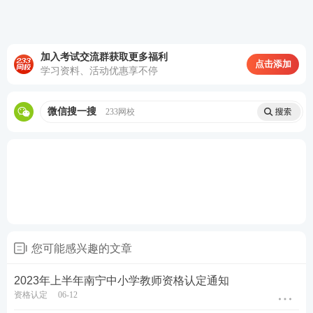
1.申请认定幼儿园教师资格，必须具备幼儿师范学校
毕业及以上学历。
加入考试交流群获取更多福利
点击添加
2.申请认定小学教师资格，必须具备中等师范学校毕
学习资料、活动优惠享不停
业及以上学历。
微信搜一搜
233网校
3.申请认定初级中学教师资格，必须具备高等师范专
科学校或者其他大学专科毕业及以上学历。
4.申请认定高级中学教师资格，必须具备高等师范院
校本科或其他大学本科毕业及以上学历。
5.申请认定中等职业学校教师资格(包括中等专业学
校、技工学校、职业高级中学文化课、专业课教师资
您可能感兴趣的文章
格)，必须具备高等师范院校本科或者其他大学本科毕
2023年上半年南宁中小学教师资格认定通知
业及以上学历。
资格认定
06-12