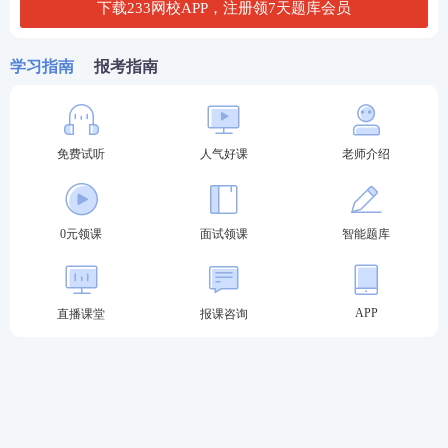
下载233网校APP，注册领7天题库会员
从江县教育和科技局负责初中、小学、幼儿园教师的
教师资格认定。
学习指南
报考指南
三、认定条件
申请认定教师资格的人员，应符合《教师法》《教师
免费试听
人气好课
老师介绍
资格条例》规定的认定条件，且未达到国家法定退休
年龄。
0元领课
面试领课
智能题库
（一）思想品德条件
拥护中国共产党的领导，热爱社会主义祖国，坚持党
APP
直播课堂
报课咨询
的基本路线，有良好的政治素质和道德品质，自觉遵
守宪法和法律，热爱教育事业，履行《中华人民共和
国教师法》规定的义务，遵守教师职业道德。
（二）学历条件