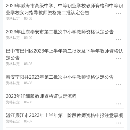
2023年威海市高级中学、中等职业学校教师资格和中等职
格、中等职业学校实习指导教师资格：社会人员户籍
业学校实习指导教师资格第二批认定公告
所在地或居住证所在地在吉林市的，吉林市内全日制
资格认定
06-09
普通高等学校2023年应届毕业生、在读研究生和专升
2023年山东泰安市第二批次中小学教师资格认定公告
本学生，驻吉林市部队现役军人和现役武警，居住地
资格认定
06-09
或学习地在吉林市的持有效期内港澳台居民居住证人
员向吉林市教育局申请认定。
巴中市巴州区2023年上半年第二批次及下半年教师资格认
定公告
四、认定流程
资格认定
06-08
吉林市2023年上半年中小学教师资格认定工作包括网
泰安宁阳县2023年第二批次中小学教师资格认定公告
资格认定
06-08
上申报、体检、现场确认、领取教师资格证书四个环
节。
2023年详细版教师资格证认定流程
资格认定
06-08
第一步：网上
报名
湛江廉江市2023年上半年第二阶段教师资格申报注意事项
1.报名网址：http://link.233.com/25742。
资格认定
06-07