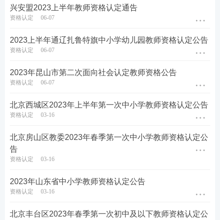
2.申报时间：
兴安盟2023上半年教师资格认定通告
资格认定
06-07
第一批次：2023年4月25日-2023年5月12日。
2023上半年通辽扎鲁特旗中小学幼儿园教师资格认定公告
第二批次：2023年6月8日-2023年6月21日。
资格认定
06-07
第二步：体检
2023年昆山市第二次面向社会认定教师资格公告
资格认定
06-07
申请人网上报名后，于2023年4月25日-2023年6月25
日期间，持本人身份证及网报同版本人近期正面免冠
北京西城区2023年上半年第一次中小学教师资格认定公告
资格认定
03-16
一寸彩色白底照片一张到指定医院体检中心，空腹进
行体检。
北京房山区教委2023年春季第一次中小学教师资格认定公
告
体检表由指定体检医院的体检中心提供，无需申请人
资格认定
03-16
准备。
2023年山东省中小学教师资格认定公告
申请认定高中和中职教师资格人员的体检指定医院：
资格认定
03-16
吉林省吉林中西医结合医院体检中心(周一到周六，上
北京丰台区2023年春季第一次初中及以下教师资格认定公