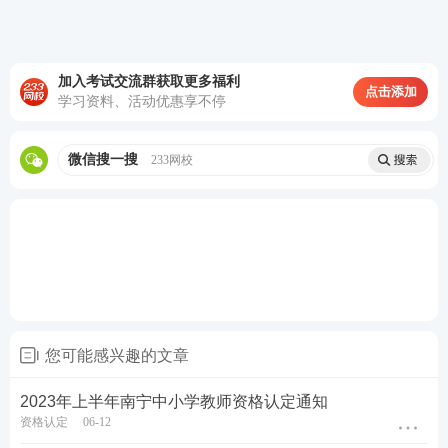
的《师范生教师职业能力证书》且在有效期内。
三、认定机构
加入考试交流群获取更多福利
点击添加
(一)认定幼儿园、小学和初级中学教师资格：社会人
学习资料、活动优惠享不停
员向户籍所在地或居住证所在地的县级教育局申请;吉
林市内全日制普通高等学校2023年应届毕业生、在读
微信搜一搜
233网校
研究生专升本学生，持有效期内港澳台居民居住证人
员，按照教师资格认定权限向户籍地、居住地和学习
地县级教育局申请认定;驻吉林市部队现役军人和现役
武警向驻地县级教育局申请认定。(船营区教育局、昌
邑区教育局、丰满区教育局、龙潭区教育局、永吉县
教育局、蛟河市教育局、舒兰市教育局、磐石市教育
您可能感兴趣的文章
局、桦甸市教育局，高新区属地人员向丰满区教育局
申请，经开区属地人员向昌邑区教育局申请)
2023年上半年南宁中小学教师资格认定通知
资格认定
06-12
(二)认定高级中学教师资格、中等职业学校教师资