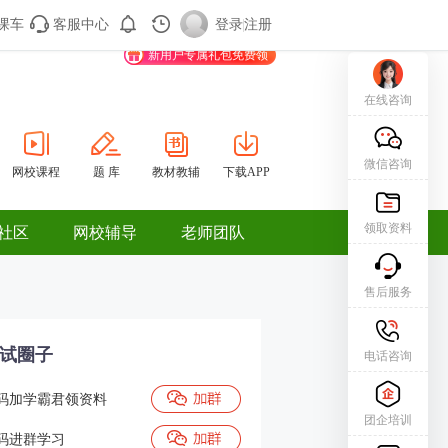
课车
客服中心
购课车
登录/注册
登录
|
注册
新用户专属礼包免费领
在线咨询
微信咨询
网校课程
题 库
教材教辅
下载APP
领取资料
社区
网校辅导
老师团队
售后服务
试圈子
电话咨询
码加学霸君领资料
团企培训
码进群学习