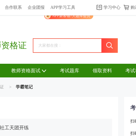
合作联系
企业团报
APP学习工具
学习中心
购
关于我们
帮助中心
APP学习工具
渠道合作
企业团报
APP新客领7天题库会员
师资格证
教师资格面试
考试题库
领取资料
考试
证
>
学霸笔记
考
扫
跟社工天团开练
扫