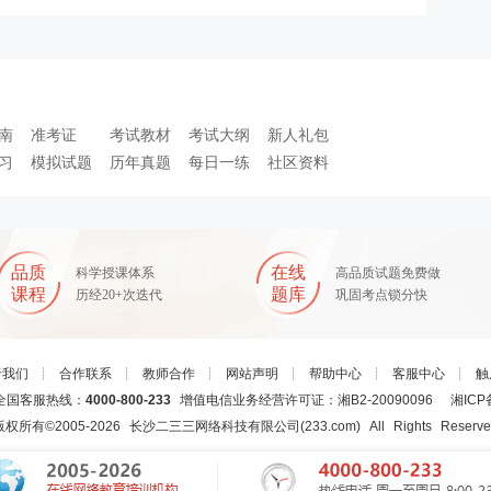
南
准考证
考试教材
考试大纲
新人礼包
习
模拟试题
历年真题
每日一练
社区资料
品质
在线
科学授课体系
高品质试题免费做
课程
题库
历经20+次迭代
巩固考点锁分快
于我们
┊
合作联系
┊
教师合作
┊
网站声明
┊
帮助中心
┊
客服中心
┊
触
国客服热线：
4000-800-233
增值电信业务经营许可证：湘B2-20090096
湘ICP
版权所有©2005-
2026
长沙二三三网络科技有限公司(233.com)
All Rights Reserv