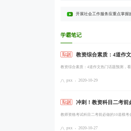
开展社会工作服务应重点掌握的相关政治
社会工作服务专业价值观与道德规
学霸笔记
人类行为与社会环境（一）
教资综合素质：4道作
个案社会工作服务方法（一）
教资综合素质：4道作文热门话题预测，看你
小组社会工作服务方法（一）
pxx
2020-10-29
社区社会工作服务方法（一）
社会工作服务的管理（一）
冲刺！教资科目二考前
教师资格考试科目二考前必做的10道模考金
课程导学
pxx
2020-10-27
社会工作服务的内涵（一）