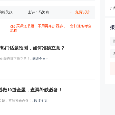
扫
理论（一）
主讲：马海燕
免费试听
范（一）
主讲：马海燕
免费试听
买课送书题，不用再东拼西凑，一套打通备考全
报
流程
主讲：马海燕
免费试听
文热门话题预测，如何准确立意？
主讲：马海燕
免费试听
能否都正确立意？...
阅读全文>
主讲：马海燕
免费试听
主讲：马海燕
免费试听
必做10道金题，查漏补缺必备！
主讲：马海燕
免费试听
题，查漏补缺必备！...
阅读全文>
主讲：马海燕
免费试听
主讲：马海燕
免费试听