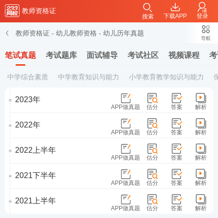
教师资格证
下载APP
登录
搜索
教师资格证
-
幼儿教师资格
-
幼儿历年真题
导航
笔试真题
考试题库
面试辅导
考试社区
视频课程
考
中学综合素质
中学教育知识与能力
小学教育教学知识与能力
2023年
APP做真题
估分
答案
解析
2022年
APP做真题
估分
答案
解析
2022上半年
APP做真题
估分
答案
解析
2021下半年
APP做真题
估分
答案
解析
2021上半年
APP做真题
估分
答案
解析