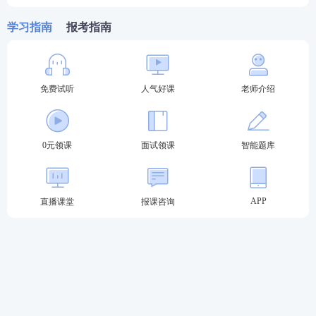
学习指南
报考指南
免费试听
人气好课
老师介绍
关于教师资格证考试
0元领课
面试领课
智能题库
教材精讲班
—讲解各章节
知识点
，系统性帮助
考生夯实基础。
APP
直播课堂
报课咨询
高频考点班
—复盘考点，串讲历年考试中反复
出题的高频考点，把时间用在刀刃上。
教学设计专题班
—将
重难点
以专题形式进行针
对性拆分讲解，帮助考生专项突破得分。
考前密训班
—考前点睛之讲，大题通解、考前