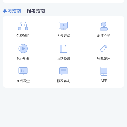
考前密训班
—考前点睛之讲，大题通解、考前
学习指南
报考指南
定心丸。
历年真题>>
历年教师资格证真题视频课程学习
免费试听
人气好课
老师介绍
在线题库>>
在线刷教师资格证章节练习/模拟试题/历
年真题
0元领课
面试领课
智能题库
APP
直播课堂
报课咨询