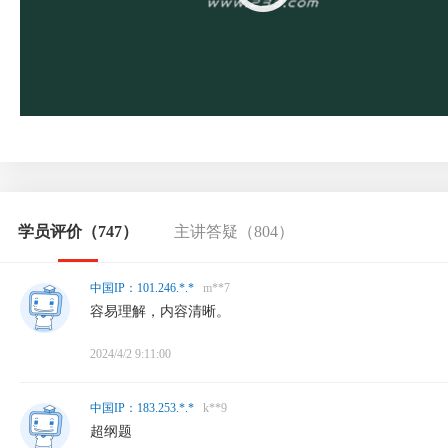
学员评价
（747）
主讲答疑
（804）
中国IP：101.246.*.*
m**7
容易理解，内容清晰。
2024/4/2 9:11:00
中国IP：183.253.*.*
k**9
超纲题