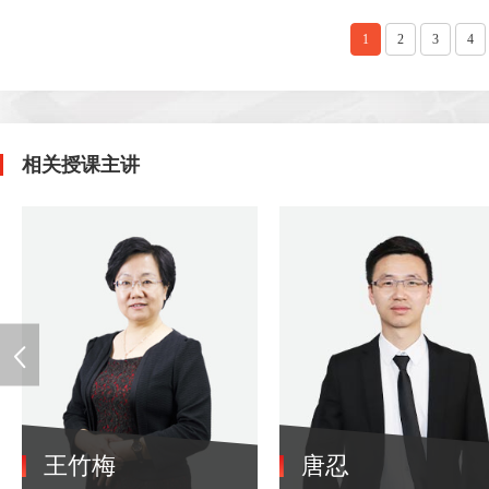
1
2
3
4
相关授课主讲
王竹梅
唐忍