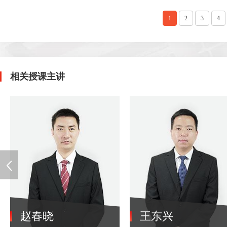
1
2
3
4
相关授课主讲
赵春晓
王东兴