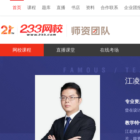
首页
课程
题库
直播
书店
资料
合作联系
企业团
网校课程
直播课堂
在线考场
江凌
专业资
曾在设
教学特
江老师
片，能