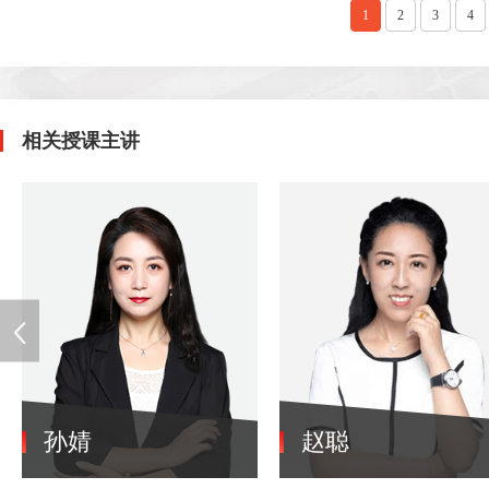
1
2
3
4
相关授课主讲
孙婧
赵聪