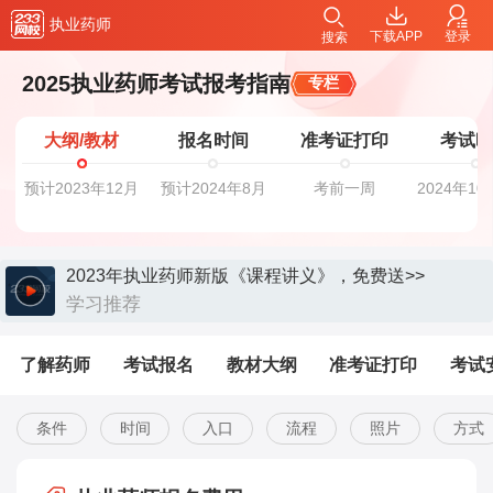
执业药师
下载APP
登录
搜索
2025执业药师考试报考指南
专栏
大纲/教材
报名时间
准考证打印
考试
预计2023年12月
预计2024年8月
考前一周
2024年10
2023年执业药师新版《课程讲义》，免费送>>
学习推荐
了解药师
考试报名
教材大纲
准考证打印
考试
条件
时间
入口
流程
照片
方式