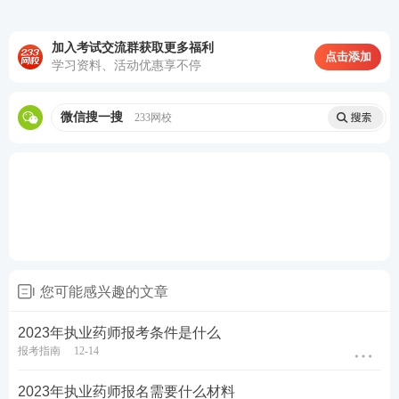
加入考试交流群获取更多福利
点击添加
学习资料、活动优惠享不停
2．报名信息确认前应认真核查并保证证件类别、证件
微信搜一搜
233网校
号码、姓名、报考级别、报考专业、科目信息、手机
号码、电子邮箱、工作单位、详细通信地址和邮政编
码等准确无误。报考人员注册时如遇生僻字不能正常
输入，请与报名地考试组织机构联系。报名信息确认
后，报考人员不得自行修改。
一个人备考太孤单？快来扫码加入2023年执业药师备
您可能感兴趣的文章
考群，在这里，大家可以一起相互交友、打卡学习、
结伴考试，心动了吗？快扫码邀你进群↓↓↓
2023年执业药师报考条件是什么
报考指南
12-14
2023年执业药师报名需要什么材料