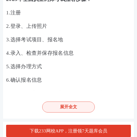
1.注册
2.登录、上传照片
3.选择考试项目、报名地
4.录入、检查并保存报名信息
5.选择办理方式
6.确认报名信息
7.选择采用告知承诺制方式办理的，阅读并签署《专
业技术人员资格考试报名证明事项告知承诺书》；未
展开全文
选择告知承诺制或者不适用告知承诺制的，按报名地
考试组织机构有关规定办理报名事项
下载233网校APP，注册领7天题库会员
8.特别情况核查