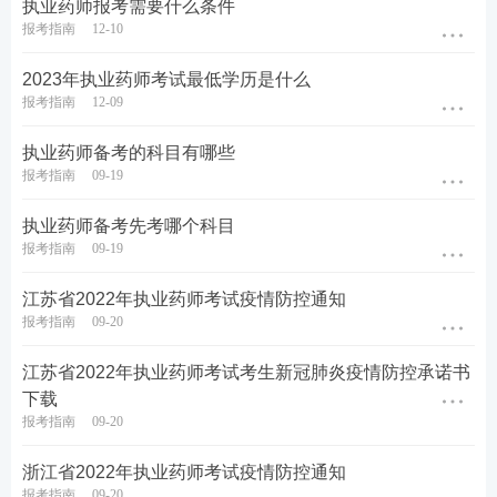
执业药师备考首选
执业药师报考需要什么条件
报考指南
12-10
2023年执业药师考试最低学历是什么
备战药师你是否遇到同样的问题：考点晦涩难懂记不
报考指南
12-09
住？内容太多记不全？总之看书就会，做题不对。跟
专业老师学，快速吃透考点，姜雅，刘恩钊，仇牧等7
执业药师备考的科目有哪些
报考指南
09-19
位行业大咖主讲，助你轻松上岸。
执业药师备考先考哪个科目
推荐
执业药师畅学班
，性价比之选，
考试不过还可免
报考指南
09-19
费重学1次
，购课有保障，备考更安心。
>>点此去了
解执业药师畅学班课程>>
江苏省2022年执业药师考试疫情防控通知
报考指南
09-20
热门推荐：
江苏省2022年执业药师考试考生新冠肺炎疫情防控承诺书
参与执业药师答题闯关，赢取备考好礼>>
下载
报考指南
09-20
考点集训打卡，每天攻克一个高频考点>>
浙江省2022年执业药师考试疫情防控通知
60s速记必背考点，稳拿重难点关键分>>
报考指南
09-20