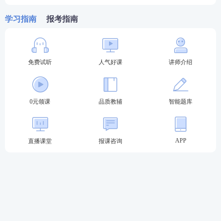
9.交纳考试费用
学习指南
报考指南
考生注意：
1．上传的照片须为近期标准1寸白底彩色半身免冠正
免费试听
人气好课
讲师介绍
面证件照（尺寸25mm×35mm，像素295px×413p
x），该照片将用于准考证、考场座次表、
证书
、证书
0元领课
品质教辅
智能题库
查询认证系统，请上传照片时慎重选用。
不用去照相馆，233
网校
职考小拍免费帮你处理，一
键搞定照片审核
APP
直播课堂
报课咨询