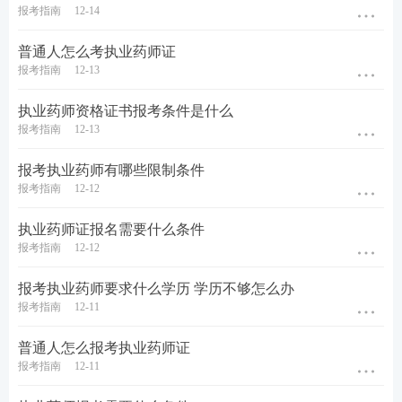
报考指南
12-14
普通人怎么考执业药师证
报考指南
12-13
执业药师资格证书报考条件是什么
报考指南
12-13
报考执业药师有哪些限制条件
报考指南
12-12
提醒订阅：
为了帮助大家及时获取执业药师考试内
执业药师证报名需要什么条件
报考指南
12-12
容，点击【
下载233网校APP
】，学霸君会及时给您推
送提醒通知！
报考执业药师要求什么学历 学历不够怎么办
报考指南
12-11
药师学习资料/免费课程/新人优惠券 一键领取>>
普通人怎么报考执业药师证
报考指南
12-11