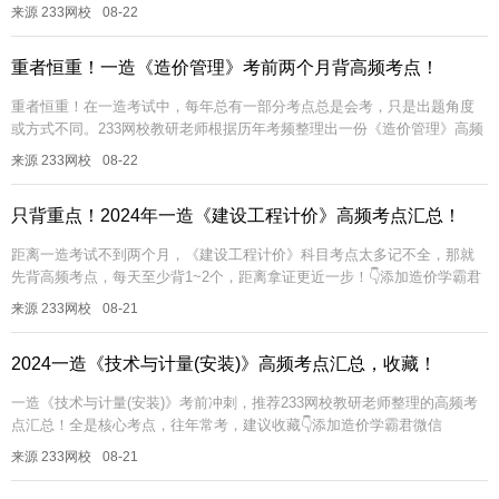
度不应小于钢筋直径的3倍。b．当设计要求钢筋末端做135度...
来源 233网校
08-22
重者恒重！一造《造价管理》考前两个月背高频考点！
重者恒重！在一造考试中，每年总有一部分考点总是会考，只是出题角度
或方式不同。233网校教研老师根据历年考频整理出一份《造价管理》高频
考点，适合考生在考前两个月背诵，上了考场不会忘！👇添加造价学霸君
来源 233网校
08-22
微...
只背重点！2024年一造《建设工程计价》高频考点汇总！
距离一造考试不到两个月，《建设工程计价》科目考点太多记不全，那就
先背高频考点，每天至少背1~2个，距离拿证更近一步！👇添加造价学霸君
微信（ks233wx12），进入一造备考交流群👇 20...
来源 233网校
08-21
2024一造《技术与计量(安装)》高频考点汇总，收藏！
一造《技术与计量(安装)》考前冲刺，推荐233网校教研老师整理的高频考
点汇总！全是核心考点，往年常考，建议收藏👇添加造价学霸君微信
（ks233wx12），进入一造备考交流群👇 2024年...
来源 233网校
08-21