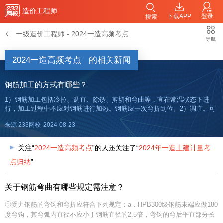
造价工程师
下载APP
登录
搜索
一级造价工程师
-
2024一造高频考点
导航
2024一造高频考点
的相关新闻
钢筋加工的方式有哪些？
1）钢筋加工包括冷拉、调直、除锈、剪切和弯曲等，宜在常温状态下进
行，加工过程中不应对钢筋进行加热。钢筋应一次弯折到位。2）调直。可
以采用冷拉方法调直。当采用冷拉方法调直时，HPB300光圆钢筋的冷拉率
来源 233网校
2024-08-23
不宜大于4%；HRB400、HRB500、HRBF400、H
关注“
2024一造高频考点
”的人还关注了“
2024年一造土建计量考
点归纳
”
关于钢筋弯曲有哪些规定需注意？
①受力钢筋的弯钩和弯折应符合下列规定：a．HPB300级钢筋末端应做180
度弯钩，其弯弧内直径不应小于钢筋直径的2.5倍，弯钩的弯后平直部分长