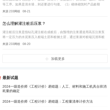
等工序。如果是清水墙，则还要进行勾缝。（1）砌体砌筑时产品龄期
≥28d。（2）有冻胀环境和条件的地区，地面以下或防潮层以下的砌体，不
来源 233网校
08-21
应采...
怎么理解灌注桩后压浆？
灌注桩后注浆是指钻孔灌注桩在成桩后，由预埋的注浆通道用高压注浆泵
将一定压力的水泥浆压入桩端土层和桩侧土层，通过浆液对桩端沉渣和桩
端持力层及桩周泥皮起到渗透、填充、压密、劈裂、固结等作用来增强桩
来源 233网校
08-20
侧土和桩...
加载更多
最新试题
2024一级造价师《工程计价》易错题：人工、材料和施工机具台班消
耗量的确定
2024一级造价师《工程计价》易错题：工程量清单计价方法