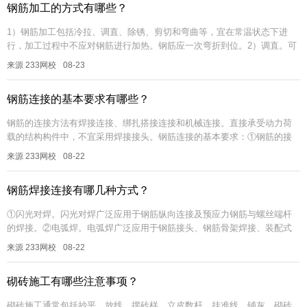
钢筋加工的方式有哪些？
1）钢筋加工包括冷拉、调直、除锈、剪切和弯曲等，宜在常温状态下进
行，加工过程中不应对钢筋进行加热。钢筋应一次弯折到位。2）调直。可
以采用冷拉方法调直。当采用冷拉方法调直时，HPB300光圆钢筋的冷拉
来源 233网校
08-23
率...
钢筋连接的基本要求有哪些？
钢筋的连接方法有焊接连接、绑扎搭接连接和机械连接。直接承受动力荷
载的结构构件中，不宜采用焊接接头。钢筋连接的基本要求：①钢筋的接
头宜设置在受力较小处。同一纵向受力钢筋不宜设置两个或两个以上接
来源 233网校
08-22
头，接头末...
钢筋焊接连接有哪几种方式？
①闪光对焊。闪光对焊广泛应用于钢筋纵向连接及预应力钢筋与螺丝端杆
的焊接。②电弧焊。电弧焊广泛应用于钢筋接头、钢筋骨架焊接、装配式
结构接头的焊接、钢筋与钢板的焊接及各种钢结构的焊接。③电阻点焊。
来源 233网校
08-22
电阻点焊...
砌砖施工有哪些注意事项？
砌砖施工通常包括抄平、放线、摆砖样、立皮数杆、挂准线、铺灰、砌砖