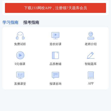
下载233网校APP，注册领7天题库会员
学习指南
报考指南
一造报考专业要求
1、最优梯队：工程造价专业（本/专）以及
通过工程
免费试听
造价好课
老师介绍
教育专业评估（认证）的工程管理专业大学
，享受最
短工作年限（大专4年，本科3年）。
2、相关专业：涵盖土木、建筑、水利、交通、机电、
0元领课
品质教辅
智能题库
财经（会计等）等工科、经管大类，年限要求稍长。
3、非相关专业：若你的专业属于文学、教育学、医学
APP
直播课堂
报课咨询
等，虽然也能考，但所有年限都要额外增加1年。