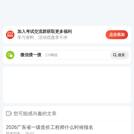
该照片将应用于准考证和合格
证书
以及成绩证明
中，报考人员应对照片质量负责。
加入考试交流群获取更多福利
点击添加
学习资料、活动优惠享不停
微信搜一搜
233网校
您可能感兴趣的文章
照片要求：近期彩色标准1寸，半身免冠正面证件
2026广东省一级造价工程师什么时候报名
报考指南
06-03