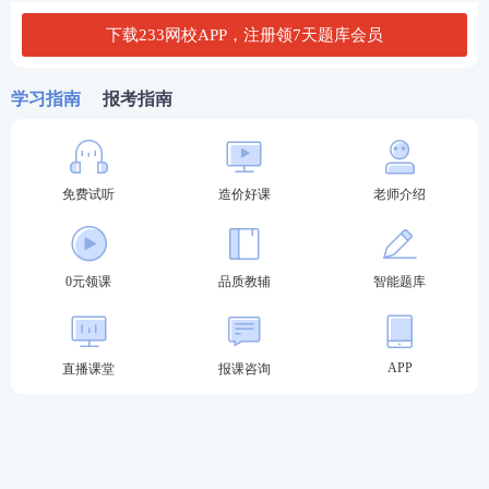
成注册流程，以免耽误报名。
下载233网校APP，注册领7天题库会员
学习指南
报考指南
免费试听
造价好课
老师介绍
0元领课
品质教辅
智能题库
APP
直播课堂
报课咨询
第三步
：
上传个人照片。