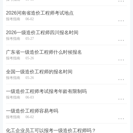
照（尺寸25mm*35mm，像素295px*413px），照片
底色背景为白色，JPG或JPEG格式。（2018年2月2
2026河南省造价工程师考试地点
报考指南
06-02
2日以前注册的用户无须更换照片）。
如果你不知
道怎么处理照片
，
点击这里这里查看>>
2026一级造价工程师四川报名时间
报考指南
05-27
第四步：
完善并添加“个人信息”。
广东省一级造价工程师什么时候报名
添加个人信息，学历信息，完善工作经历，完善联
报考指南
05-26
系方式。待到“账号信息完整度”为100%时才可进入
全国一级造价工程师的报名时间
考试报名。老考生今年也要完善工作经历之后才能
报考指南
05-26
报名，请如实填写。
一级造价工程师考试报考年龄有限制吗
报考指南
06-03
一级造价工程师容易考吗
报考指南
06-02
化工企业员工可以报考一级造价工程师吗？