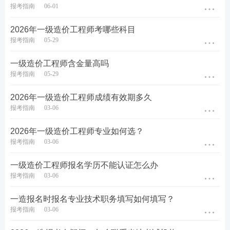
报考指南
06-01
2026年一级造价工程师考哪些科目
报考指南
05-29
一级造价工程师含金量高吗
报考指南
05-29
2026年一级造价工程师成绩有效期多久
报考指南
03-06
注意：学历信息填写完毕后，需要24小时与学信网
对比完成核验。
如何申请学历学位在线核验>>
2026年一级造价工程师专业如何选？
报考指南
03-06
以上步骤可在报名开启完成，待报名通道开启之
一级造价工程师报名学历不能认证怎么办
后，直接进入第五步！
报考指南
03-06
第五步：
正式进入网上报名阶段，
选择考试名称。
一造报名时报名专业技术职务填写如何填写？
报考指南
03-06
各省一级造价工程师考试报名时间有所不同，大家需
等待当地报名入口开通后，方可进入报名系统进行报