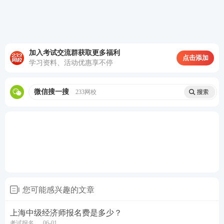
进行，分别是11月7日上午、11月7日下午、11月8日
上午、11月8日下午，中级
经济基础
共4套试卷，人
力、工商、金融共2套试卷，其他专业1套试卷，初级
经济师各科一套卷。
加入考试交流群获取更多福利
点击添加
学习资料、活动优惠享不停
热点推荐：
微信搜一搜
233网校
2026年中级经济师考试在线题库练习
2026年中级经济师考试新手报考指南
备考刷题
：
233网校APP
可免费刷中级经济师章节习
题、历年真题、模拟试题、每日一练、模考大赛、答
题闯关，通过刷题，加深巩固，掌握要点，查漏补
缺，稳步提升！【
进入下载APP刷题
】
您可能感兴趣的文章
上海中级经济师报名费是多少？
考试报名
06-01