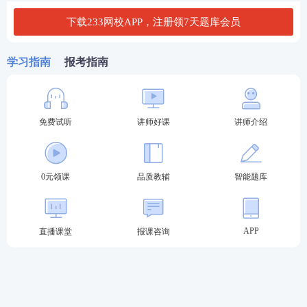
下载233网校APP，注册领7天题库会员
学习指南
报考指南
二、北京经济师报考科目
免费试听
讲师好课
讲师介绍
经济师考试
需要考2科，分别是
《经济
基础知识
》
公共
科目和
《
专业知识
与实务》
专业科目。
0元领课
品质教辅
智能题库
其中《专业知识与实务》有10个专业可选，包括工商
管理、农业经济、财政税收、金融、保险、运输经
济、人力资源管理、旅游经济、建筑与房地产经济、
APP
直播课堂
报课咨询
知识产权，考生可根据工作需要任选其一报考即可。
三、北京经济师考试时间安排
2026年经济师考试时间11月7日-8日，分为四个批次